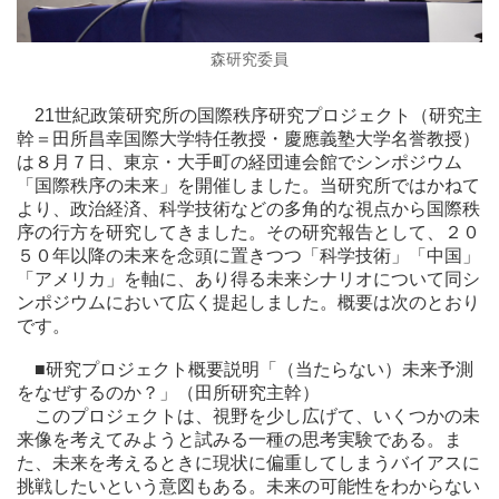
森研究委員
21
世紀政策研究所の国際秩序研究プロジェクト（研究主
幹＝田所昌幸国際大学特任教授・慶應義塾大学名誉教授）
は８月７日、東京・大手町の経団連会館でシンポジウム
「国際秩序の未来」を開催しました。当研究所ではかねて
より、政治経済、科学技術などの多角的な視点から国際秩
序の行方を研究してきました。その研究報告として、２０
５０年以降の未来を念頭に置きつつ「科学技術」「中国」
「アメリカ」を軸に、あり得る未来シナリオについて同シ
ンポジウムにおいて広く提起しました。概要は次のとおり
です。
■研究プロジェクト概要説明「（当たらない）未来予測
をなぜするのか？」（田所研究主幹）
このプロジェクトは、視野を少し広げて、いくつかの未
来像を考えてみようと試みる一種の思考実験である。ま
た、未来を考えるときに現状に偏重してしまうバイアスに
挑戦したいという意図もある。未来の可能性をわからない