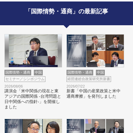
「国際情勢・通商」の最新記事
国際情勢・通商
中国
国際情勢・通商
中国
セミナー／シンポジウム
経団連総合政策研究所新書
2026/08/06
2026/07/22
講演会「米中関係の現在と東
新書「中国の産業政策と米中
アジアの国際関係 -台湾問題と
通商摩擦」を発刊しました
日中関係への指針-」を開催し
ました