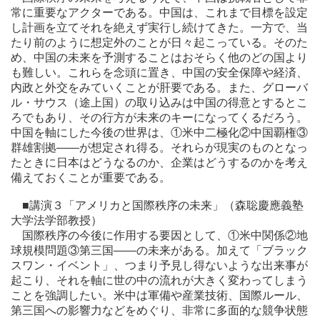
常に重要なアクターである。中国は、これまで目標を設定
し計画を立てそれを絶えず実行し続けてきた。一方で、当
たり前のように想定外のことが日々起こっている。そのた
め、中国の未来を予測することはおそらく他のどの国より
も難しい。これらを念頭に置き、中国の安全保障や経済、
内政と外交をみていくことが肝要である。また、グローバ
ル・サウス（途上国）の取り込みは中国の得意とするとこ
ろでもあり、その行方が未来のキーになってくるだろう。
中国を軸にした今後の世界は、①米中二極化②中国覇権③
群雄割拠――が想定され得る。それらが現実のものとなっ
たときに日本はどうなるのか、企業はどうするのかを考え
備えておくことが重要である。
■講演３「アメリカと国際秩序の未来」（森聡慶應義塾
大学法学部教授）
国際秩序の今後に作用する要因として、①米中関係②地
球規模問題③第三国――の未来がある。加えて「ブラック
スワン・イベント」、つまり予見し得ないような出来事が
起こり、それを軸に世の中の流れが大きく変わってしまう
ことを強調したい。米中は軍備や産業技術、国際ルール、
第三国への影響力などをめぐり、非常に多面的な競争状態