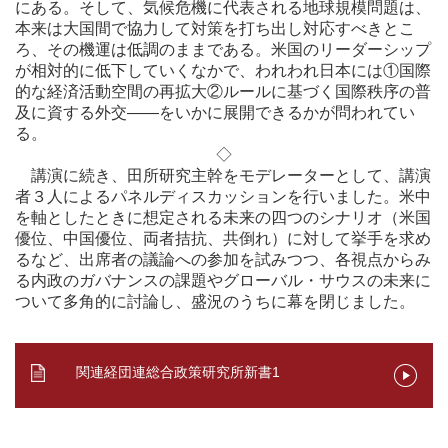
にある。そして、気候危機に代表される地球規模問題は、
本来は大国間で協力して対策を打ち出し対応すべきとこ
ろ、その機運は低調のままである。米国のリーダーシップ
が相対的に低下していくなかで、われわれ日本には①国際
的な経済活動空間の再拡大②ルールに基づく国際秩序の普
及に資する外交――をいかに展開できるかが問われてい
る。
◇
講演に続き、田所研究主幹をモデレーターとして、講演
者３人によるパネルディスカッションを行いました。米中
を軸としたときに想定される未来の四つのシナリオ（米国
優位、中国優位、両者拮抗、共倒れ）に対して挙手を求め
るなど、出席者の議論への参加を試みつつ、各視点からみ
る内政のガバナンスの課題やグローバル・サウスの未来に
ついて多角的に討論し、盛況のうちに幕を閉じました。
関連経団連総合政策研究所新書1