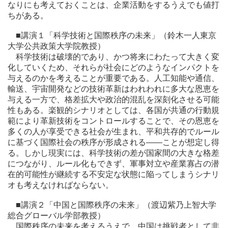
なりにも考えておくことは、企業活動をするうえでも値打
ちがある。
■講演１「科学技術と国際秩序の未来」（鈴木一人東京
大学公共政策大学院教授）
科学技術は破壊的であり、かつ将来にわたって大きく変
化していくため、それらが社会にどのようなインパクトを
与えるのかを考えることが重要である。人工知能や通信、
輸送、宇宙開発などの技術革新はわれわれに多大な恩恵を
与える一方で、格差拡大や政治的混乱を深刻化させる可能
性もある。楽観的シナリオとしては、各国が共通の行動規
範により革新技術をコントロールすることで、その恩恵を
多くの人が享受できる社会が生まれ、平和共存的でルール
に基づく国際社会の秩序が形成される――ことが想定し得
る。しかし現実には、科学技術の差が国家間の大きな格差
につながり、ルール化もできず、軍事対立や産業寡占の潜
在的可能性が継続する不安定な状態に陥ってしまうシナリ
オも考えなければならない。
■講演２「中国と国際秩序の未来」（渡辺紫乃上智大学
総合グローバル学部教授）
国際秩序の未来を考えるうえで、中国は挑戦者として非