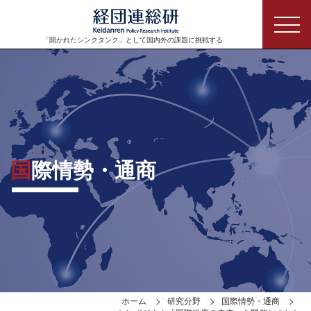
「開かれたシンクタンク」として
国内外の課題に挑戦する
国際情勢・通商
ホーム
研究分野
国際情勢・通商