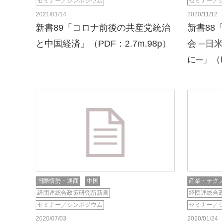
セミナー／シンポジウム
セミナー／
2021/01/14
2020/11/12
新書89「コロナ前後の共産党統治
新書88
と中国経済」（PDF：2.7m,98p）
会 ─日
に─」（P
国際情勢・通商
中国
産業・テク
経団連総合政策研究所新書
経団連総合
セミナー／シンポジウム
セミナー／
2020/07/03
2020/01/24