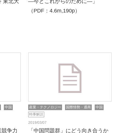
 東北大
―今とこれからのために―」
（PDF：4.6m,190p）
中国
産業・テクノロジー
国際情勢・通商
中国
時事解説
2019/03/07
業競争力
「中国問題群」にどう向き合うか