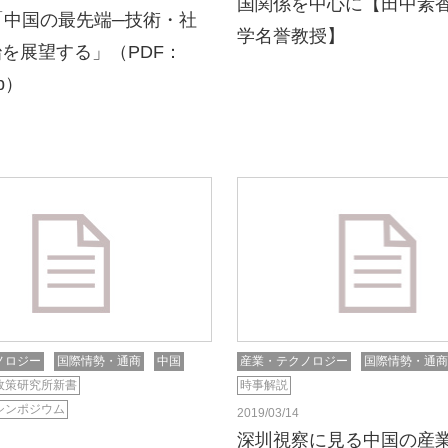
国関係を中心に【田中素香
「中国の最先端─技術・社
学名誉教授】
を展望する」（PDF：
5p）
ノロジー
国際情勢・通商
中国
産業・テクノロジー
国際情勢・通商
政策研究所新書
時事解説
シンポジウム
2019/03/14
深圳視察に見る中国の産