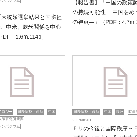
シンポジウム
【報告書】「中国の政策動
の持続可能性 ―中国をめ
「大統領選挙結果と国際社
の視点―」（PDF：4.7m,
米、中米、欧米関係を中心
DF：1.6m,114p）
ノロジー
国際情勢・通商
中国
国際情勢・通商
中国
欧州
時事
政策研究所新書
2019/08/01
シンポジウム
ＥＵの今後と国際秩序～