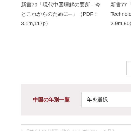
新書79「現代中国理解の要所 ─今
新書77
とこれからのために─」（PDF：
Techn
3.1m,117p）
2.9m,8
中国の年別一覧