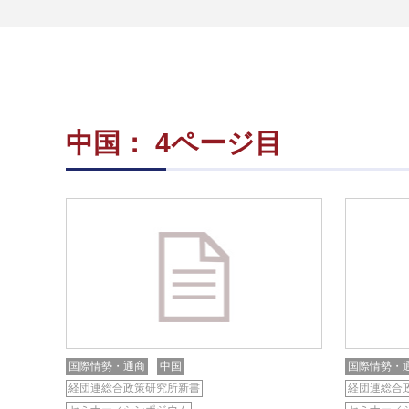
中国： 4ページ目
国際情勢・通商
中国
国際情勢・
経団連総合政策研究所新書
経団連総合