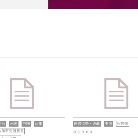
通商
米国
中国
欧州
国際情勢・通商
中国
報告書
政策研究所新書
2020/10/19