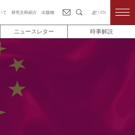
いて
研究主幹紹介
出版物
JP
/
EN
ニュースレター
時事解説