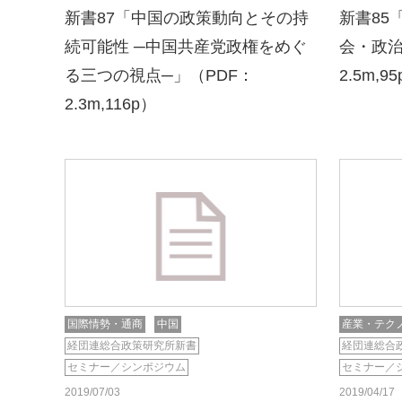
新書87「中国の政策動向とその持
新書85
続可能性 ─中国共産党政権をめぐ
会・政治
る三つの視点─」（PDF：
2.5m,9
2.3m,116p）
国際情勢・通商
中国
産業・テク
経団連総合政策研究所新書
経団連総合
セミナー／シンポジウム
セミナー／
2019/07/03
2019/04/17