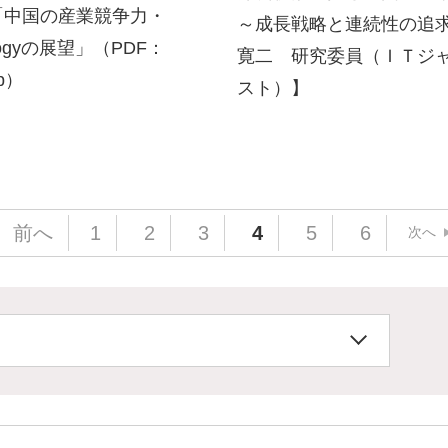
「中国の産業競争力・
～成長戦略と連続性の追
ologyの展望」（PDF：
寛二 研究委員（ＩＴジ
0p）
スト）】
前へ
1
2
3
4
5
6
次へ