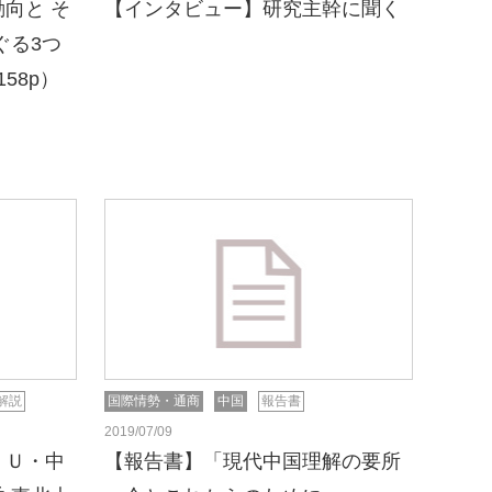
向と そ
【インタビュー】研究主幹に聞く
ぐる3つ
158p）
解説
国際情勢・通商
中国
報告書
2019/07/09
ＥＵ・中
【報告書】「現代中国理解の要所