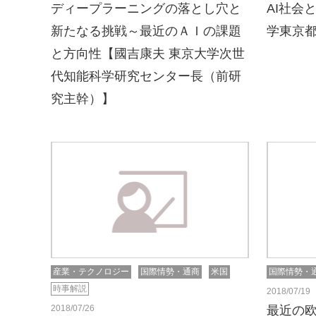
ディープラーニングの落とし穴と
AI社会
新たなる挑戦～最近のＡＩの課題
学東京
と方向性【國吉康夫 東京大学次世
代知能科学研究センター長（前研
究主幹）】
産業・テクノロジー
国際情勢・通商
米国
国際情勢・
時事解説
2018/07/19
2018/07/26
最近の