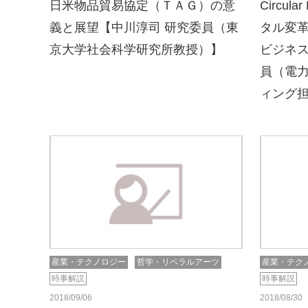
日米物品貿易協定（ＴＡＧ）の意
Circu
義と展望【中川淳司 研究委員（東
タル変
京大学社会科学研究所教授）】
ビジネス
員（電
ィング
産業・テクノロジー
哲学・リベラルアーツ
産業・テク
時事解説
時事解説
2018/09/06
2018/08/30