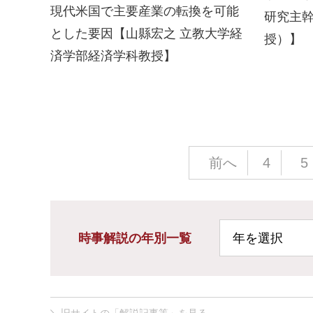
現代米国で主要産業の転換を可能
研究主
とした要因【山縣宏之 立教大学経
授）】
済学部経済学科教授】
前へ
4
5
時事解説の年別一覧