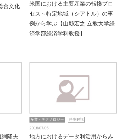
米国における主要産業の転換プロ
総合文化
セス～特定地域（シアトル）の事
例から学ぶ【山縣宏之 立教大学経
済学部経済学科教授】
産業・テクノロジー
時事解説
2018/07/05
須網隆夫
地方におけるデータ利活用からみ