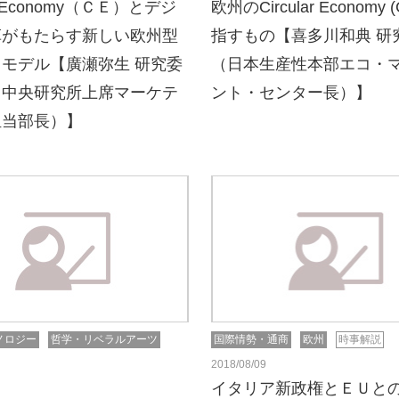
lar Economy（ＣＥ）とデジ
欧州のCircular Economy 
革がもたらす新しい欧州型
指すもの【喜多川和典 研
モデル【廣瀬弥生 研究委
（日本生産性本部エコ・
力中央研究所上席マーケテ
ント・センター長）】
担当部長）】
ノロジー
哲学・リベラルアーツ
国際情勢・通商
欧州
時事解説
2018/08/09
イタリア新政権とＥＵと