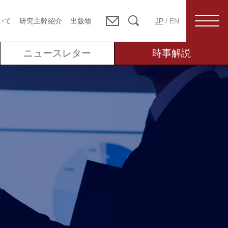
いて
研究主幹紹介
出版物
JP
/
EN
ニュースレター
時事解説