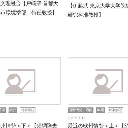
と文理融合【戸崎肇 首都大
【伊藤武 東京大学大学院
都市環境学部 特任教授】
研究科准教授】
通商
欧州
時事解説
国際情勢・通商
欧州
時事解説
2018/07/12
欧州情勢＜下＞【須網隆夫
最近の欧州情勢＜上＞【