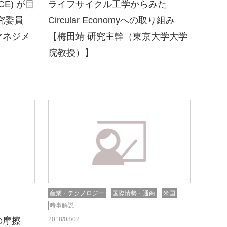
(CE) が目
ライフサイクル工学からみた
究委員
Circular Economyへの取り組み
マネジメ
【梅田靖 研究主幹（東京大学大学
院教授）】
産業・テクノロジー
国際情勢・通商
米国
時事解説
の摩擦
2018/08/02