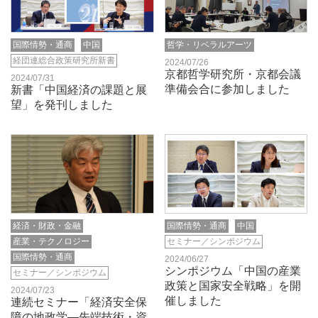
国際情勢・通商
中国
哲学・リベラルアーツ
経団連総合政策研究所新書
2024/07/26
京都哲学研究所・京都会議
2024/07/31
準備会合に参加しました
新書「中国経済の課題と展
望」を発刊しました
経済・財政・金融
国際情勢・通商
中国
産業・テクノロジー
セミナー／シンポジウム
国際情勢・通商
2024/06/27
シンポジウム「中国の産業
セミナー／シンポジウム
政策と国家安全戦略」を開
2024/07/23
催しました
連続セミナー「経済安全保
障の地政学―先端技術・資