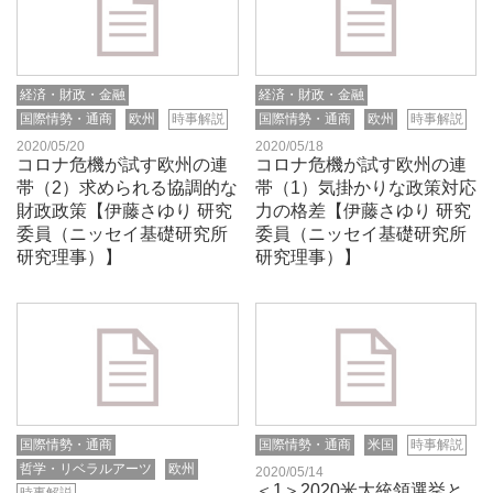
経済・財政・金融
経済・財政・金融
国際情勢・通商
欧州
時事解説
国際情勢・通商
欧州
時事解説
2020/05/20
2020/05/18
コロナ危機が試す欧州の連
コロナ危機が試す欧州の連
帯（2）求められる協調的な
帯（1）気掛かりな政策対応
財政政策【伊藤さゆり 研究
力の格差【伊藤さゆり 研究
委員（ニッセイ基礎研究所
委員（ニッセイ基礎研究所
研究理事）】
研究理事）】
国際情勢・通商
国際情勢・通商
米国
時事解説
哲学・リベラルアーツ
欧州
2020/05/14
＜1＞2020米大統領選挙と