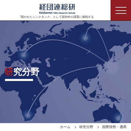
「開かれたシンクタンク」として
国内外の課題に挑戦する
研究分野
ホーム
研究分野
国際情勢・通商