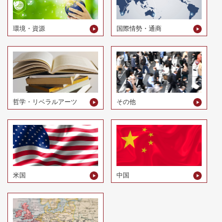
環境・資源
国際情勢・通商
哲学・リベラルアーツ
その他
米国
中国