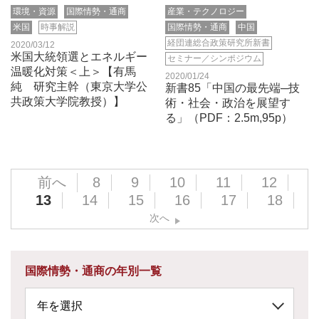
環境・資源
国際情勢・通商
産業・テクノロジー
米国
時事解説
国際情勢・通商
中国
経団連総合政策研究所新書
2020/03/12
米国大統領選とエネルギー
セミナー／シンポジウム
温暖化対策＜上＞【有馬
2020/01/24
純 研究主幹（東京大学公
新書85「中国の最先端─技
共政策大学院教授）】
術・社会・政治を展望す
る」（PDF：2.5m,95p）
前へ
8
9
10
11
12
13
14
15
16
17
18
次へ
国際情勢・通商の年別一覧