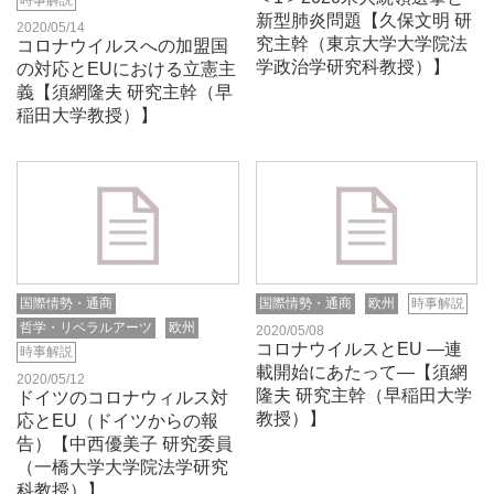
時事解説
新型肺炎問題【久保文明 研
2020/05/14
究主幹（東京大学大学院法
コロナウイルスへの加盟国
学政治学研究科教授）】
の対応とEUにおける立憲主
義【須網隆夫 研究主幹（早
稲田大学教授）】
国際情勢・通商
国際情勢・通商
欧州
時事解説
哲学・リベラルアーツ
欧州
2020/05/08
コロナウイルスとEU ―連
時事解説
載開始にあたって―【須網
2020/05/12
隆夫 研究主幹（早稲田大学
ドイツのコロナウィルス対
教授）】
応とEU（ドイツからの報
告）【中西優美子 研究委員
（一橋大学大学院法学研究
科教授）】