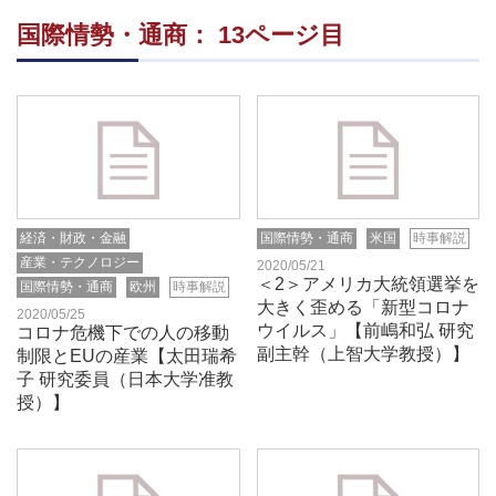
国際情勢・通商： 13ページ目
経済・財政・金融
国際情勢・通商
米国
時事解説
産業・テクノロジー
2020/05/21
＜2＞アメリカ大統領選挙を
国際情勢・通商
欧州
時事解説
大きく歪める「新型コロナ
2020/05/25
ウイルス」【前嶋和弘 研究
コロナ危機下での人の移動
副主幹（上智大学教授）】
制限とEUの産業【太田瑞希
子 研究委員（日本大学准教
授）】