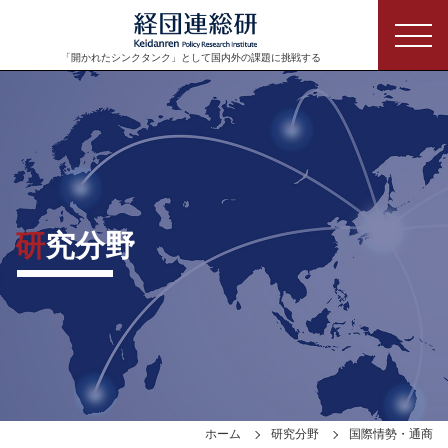
「開かれたシンクタンク」として
国内外の課題に挑戦する
研究分野
ホーム
研究分野
国際情勢・通商