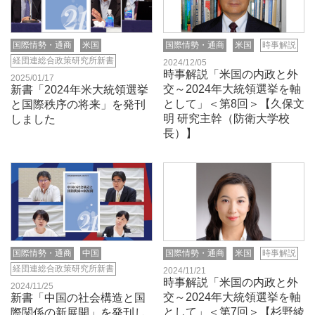
国際情勢・通商
米国
国際情勢・通商
米国
時事解説
経団連総合政策研究所新書
2024/12/05
時事解説「米国の内政と外
2025/01/17
交～2024年大統領選挙を軸
新書「2024年米大統領選挙
として」＜第8回＞【久保文
と国際秩序の将来」を発刊
明 研究主幹（防衛大学校
しました
長）】
国際情勢・通商
中国
国際情勢・通商
米国
時事解説
経団連総合政策研究所新書
2024/11/21
時事解説「米国の内政と外
2024/11/25
交～2024年大統領選挙を軸
新書「中国の社会構造と国
として」＜第7回＞【杉野綾
際関係の新展開」を発刊し