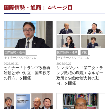
国際情勢・通商： 4ページ目
国際情勢・通商
国際情勢・通商
米国
セミナー／シンポジウム
セミナー／シンポジウム
2025/03/21
2025/02/27
セミナー「トランプ政権再
シンポジウム「第二次トラ
始動と米中対立・国際秩序
ンプ政権の環境エネルギー
の行方」を開催
政策と労働者層支持の動
向」を開催