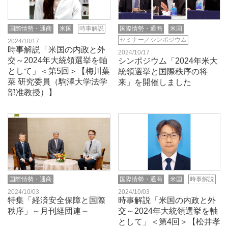
国際情勢・通商
米国
時事解説
国際情勢・通商
米国
セミナー／シンポジウム
2024/10/17
時事解説「米国の内政と外
2024/10/17
交～2024年大統領選挙を軸
シンポジウム「2024年米大
として」＜第5回＞【梅川葉
統領選挙と国際秩序の将
菜 研究委員（駒澤大学法学
来」を開催しました
部准教授）】
国際情勢・通商
国際情勢・通商
米国
時事解説
2024/10/03
2024/10/03
特集「経済安全保障と国際
時事解説「米国の内政と外
秩序」～月刊経団連～
交～2024年大統領選挙を軸
として」＜第4回＞【松井孝