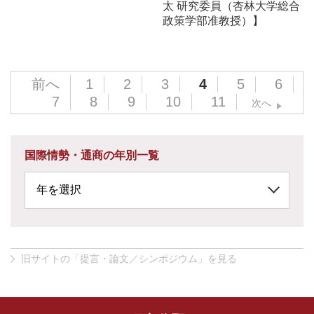
太 研究委員（杏林大学総合
政策学部准教授）】
前へ
1
2
3
4
5
6
7
8
9
10
11
次へ
国際情勢・通商の年別一覧
旧サイトの「提言・論文／シンポジウム」を見る