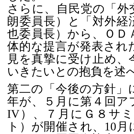
さらに、自民党の「外
朗委員長）と「対外経
也委員長）から、ＯＤ
体的な提言が発表され
見を真摯に受け止め、
いきたいとの抱負を述
第二の「今後の方針」
年が、５月に第４回ア
IV）、７月にＧ８サ
ト）が開催され、10