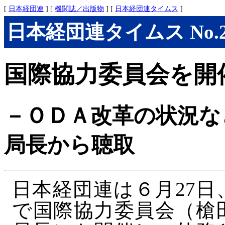
[
日本経団連
] [
機関誌／出版物
] [
日本経団連タイムス
]
日本経団連タイムス No.286
国際協力委員会を開
－ＯＤＡ改革の状況な
局長から聴取
日本経団連は６月27
で国際協力委員会（槍