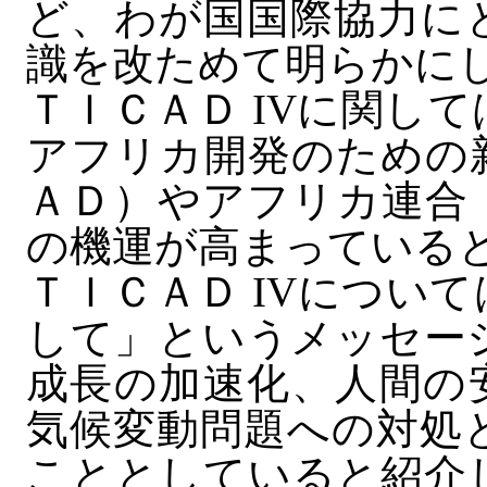
ど、わが国国際協力に
識を改ためて明らかに
ＴＩＣＡＤ IVに関し
アフリカ開発のための
ＡＤ）やアフリカ連合
の機運が高まっている
ＴＩＣＡＤ IVについ
して」というメッセー
成長の加速化、人間の
気候変動問題への対処
こととしていると紹介