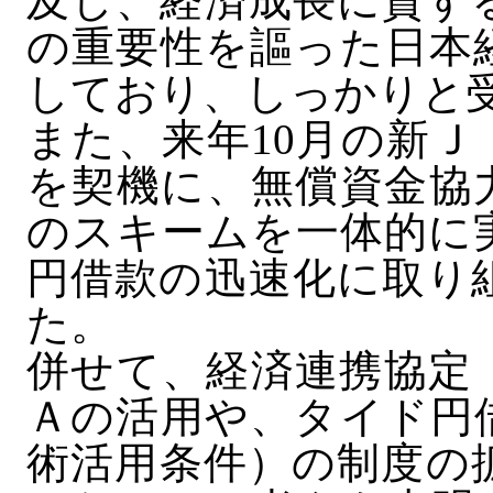
及し、経済成長に資す
の重要性を謳った日本
しており、しっかりと
また、来年10月の新
を契機に、無償資金協
のスキームを一体的に
円借款の迅速化に取り
た。
併せて、経済連携協定
Ａの活用や、タイド円
術活用条件）の制度の