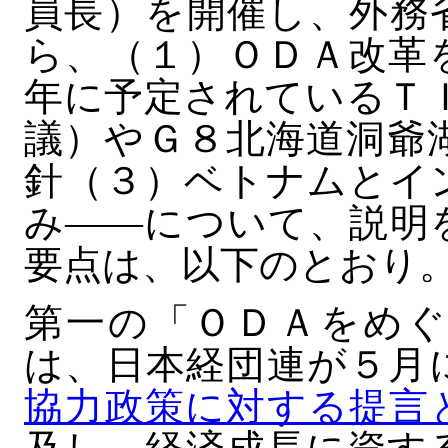
員長）を開催し、外務
ら、（１）ＯＤＡ改革
年に予定されているＴＩ
議）やＧ８北海道洞爺
針（３）ベトナムとイ
み――について、説明
要点は、以下のとおり
第一の「ＯＤＡをめぐ
は、日本経団連が５月
協力政策に対する提言