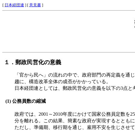
[
日本経団連
] [
意見書
]
１．郵政民営化の意義
「官から民へ」の流れの中で、政府部門の再定義を通じ
趨に、構造改革全体の成否がかかっている。
日本経団連としては、郵政民営化の意義を以下の3点と
(1) 公務員数の縮減
政府では、2001～2010年度にかけて国家公務員定数
分を離れる。この結果、簡素な政府が実現するとともに
ただし、準備期、移行期を通じ、雇用不安を生じさせて