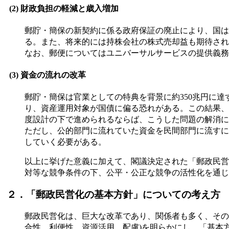
(2) 財政負担の軽減と歳入増加
郵貯・簡保の新契約に係る政府保証の廃止により、国は
る。また、将来的には持株会社の株式売却益も期待され
なお、郵便についてはユニバーサルサービスの提供義務
(3) 資金の流れの改革
郵貯・簡保は官業としての特典を背景に約350兆円に
り、資産運用対象が国債に偏る恐れがある。この結果、
度設計の下で進められるならば、こうした問題の解消に
ただし、公的部門に流れていた資金を民間部門に流すに
していく必要がある。
以上に挙げた意義に加えて、閣議決定された「郵政民営
対等な競争条件の下、公平・公正な競争の活性化を通じ
２．「郵政民営化の基本方針」についての考え方
郵政民営化は、巨大な改革であり、関係者も多く、その
合性、利便性、資源活用、配慮)を明らかにし、「基本