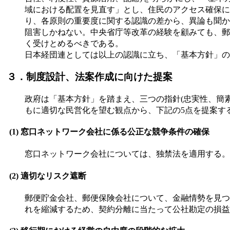
域における配置を見直す」とし、住民のアクセス確保に
り、各原則の重要度に関する認識の差から、異論も聞か
阻害しかねない。中央省庁等改革の経験を顧みても、郵
く受けとめるべきである。
日本経団連としては以上の認識に立ち、「基本方針」の
３．制度設計、法案作成に向けた提案
政府は「基本方針」を踏まえ、三つの指針(忠実性、簡
もに適切な民営化を望む観点から、下記の5点を提案す
(1) 窓口ネットワーク会社に係る公正な競争条件の確保
窓口ネットワーク会社については、独禁法を適用する。
(2) 適切なリスク遮断
郵便貯金会社、郵便保険会社について、金融情勢を見つ
れを縮減するため、契約分離に当たって公社勘定の損益