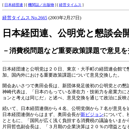
[
日本経団連
] [
機関誌／出版物
] [
経営タイムス
]
経営タイムス No.2665
(2003年2月27日)
日本経団連、公明党と懇談会
－消費税問題など重要政策課題で意見を
日本経団連と公明党は２０日、東京・大手町の経団連会館で
加。国内外における重要政策課題について意見交換した。
開会あいさつで奥田会長は、新団体発足後初の公明党との懇
神崎代表は、「日本のもっている潜在力・技術力を産業力に
ョンと考えは同じだ」と述べ、意見交換を通じて政治に反映
続いて、日本経団連側から４名、公明党側から７名が意見を
日本経団連側からはまず、奥田会長が
新ビジョン
について、
とともに、「国民が広く浅く負担する消費税の議論をいまか
片田哲也副会長は、「３月期の企業決算は２０％の増益とな