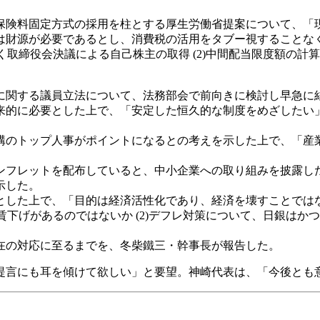
保険料固定方式の採用を柱とする厚生労働省提案について、「
は財源が必要であるとし、消費税の活用をタブー視することな
く取締役会決議による自己株主の取得 (2)中間配当限度額の
に関する議員立法について、法務部会で前向きに検討し早急に
来的に必要とした上で、「安定した恒久的な制度をめざしたい
構のトップ人事がポイントになるとの考えを示した上で、「産
ンフレットを配布していると、中小企業への取り組みを披露し
示した。
とした上で、「目的は経済活性化であり、経済を壊すことでは
賃下げがあるのではないか (2)デフレ対策について、日銀は
在の対応に至るまでを、冬柴鐵三・幹事長が報告した。
提言にも耳を傾けて欲しい」と要望。神崎代表は、「今後とも