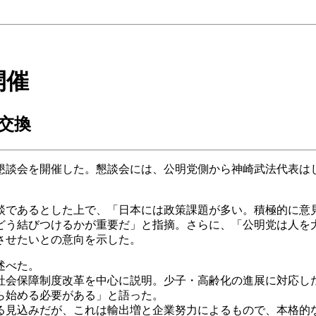
開催
交換
懇談会を開催した。懇談会には、公明党側から神崎武法代表は
談であるとした上で、「日本には政策課題が多い。積極的に意
どう結びつけるかが重要だ」と指摘。さらに、「公明党は人を
させたいとの意向を示した。
述べた。
社会保障制度改革を中心に説明。少子・高齢化の進展に対応し
ら始める必要がある」と語った。
る見込みだが、これは輸出増と企業努力によるもので、本格的