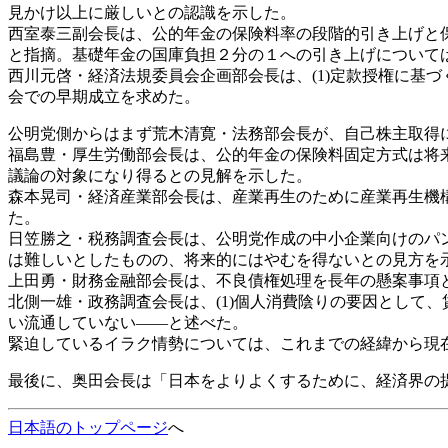
見かけ以上に厳しいとの認識を示した。
西室泰三副会長は、公的年金の保険料率の段階的引き上げと
と指摘。基礎年金の国庫負担２分の１への引き上げについて
西川元啓・経済法規委員会企画部会長は、(1)定款授権に基づ
会での早期成立を求めた。
公明党側からはまず荒木清寛・法務部会長が、自己株主取得
福島豊・厚生労働部会長は、公的年金の保険料固定方式は将
議論の対象になり得るとの見解を示した。
森本晃司・経済産業部会長は、産業再生のために産業再生機
た。
日笠勝之・税務調査会長は、公明党作成の中小企業向けのパ
は難しいとしたものの、将来的にはやむを得ないとの見方を
上田勇・財務金融部会長は、不良債権処理を長年の懸案事項
北側一雄・政務調査会長は、(1)個人消費陰りの要因として、
い流通していない――と述べた。
緊迫しているイラク情勢については、これまでの経緯から現
最後に、奥田会長は「日本をよりよくするために、経済界の
日本語のトップページ
へ