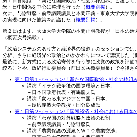
第１日冒頭は、「新たな国際政治・社会の枠組み」と題して
米・日中関係を中心に整理を行った（
概要別掲
）。
次に、与謝野馨・前衆議院議員と本間正義・東京大学大学院
の実現に向けた施策を討議した（
概要別掲
）。
第２日はまず、大阪大学大学院の本間正明教授が「日本の活
（概要次号掲載）。
「政治システムのあり方と経済界の役割」のセッションでは
分析、さらに経済界の政治とのかかわりについて講演した（
最後に、新方式による政治寄付を行う際に政党の政策を評価
絞ることや、政経行動委員会（前田又兵衞委員長）で今後さ
第１日第１セッション/「新たな国際政治・社会の枠組
講演「イラク戦争後の国際環境と日本」
－日本国政府代表・有馬龍夫氏
講演「変わる東アジアと中国・日本」
－慶応義塾大学教授・国分良成氏
第１日第２セッション/「国際経済・社会における日本
講演「わが国の対外戦略と政治の役割」
－前衆議院議員・与謝野馨氏
講演「農業保護の源泉とＷＴＯ農業交渉」