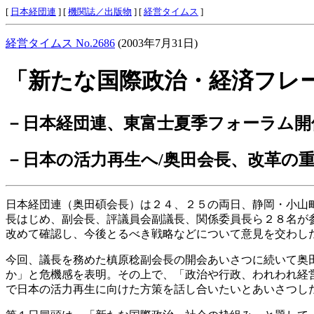
[
日本経団連
] [
機関誌／出版物
] [
経営タイムス
]
経営タイムス No.2686
(2003年7月31日)
「新たな国際政治・経済フレ
－日本経団連、東富士夏季フォーラム開
－日本の活力再生へ/奥田会長、改革の
日本経団連（奥田碩会長）は２４、２５の両日、静岡・小山
長はじめ、副会長、評議員会副議長、関係委員長ら２８名が
改めて確認し、今後とるべき戦略などについて意見を交わし
今回、議長を務めた槙原稔副会長の開会あいさつに続いて奥
か」と危機感を表明。その上で、「政治や行政、われわれ経
で日本の活力再生に向けた方策を話し合いたいとあいさつし