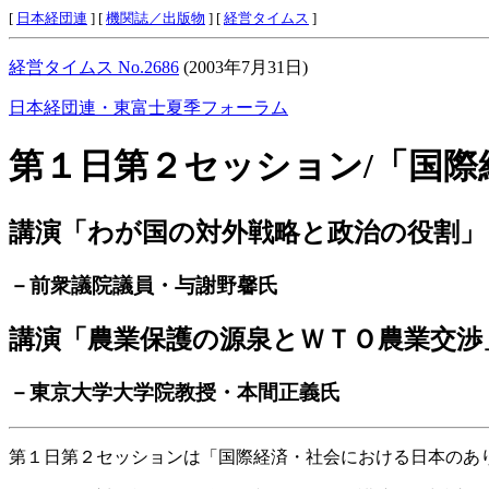
[
日本経団連
] [
機関誌／出版物
] [
経営タイムス
]
経営タイムス No.2686
(2003年7月31日)
日本経団連・東富士夏季フォーラム
第１日第２セッション/「国
講演「わが国の対外戦略と政治の役割」
－前衆議院議員・与謝野馨氏
講演「農業保護の源泉とＷＴＯ農業交渉
－東京大学大学院教授・本間正義氏
第１日第２セッションは「国際経済・社会における日本のあ