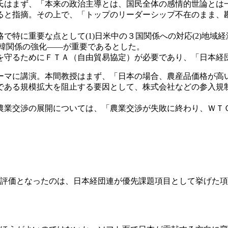
氏はまず、「本来の政治主導とは、国民全体の感情的世論とは
ると指摘。その上で、「トップのリーダーシップ不在のまま、
で特に重要な点として(1)日米中の３国関係への対応(2)地域
)日韓関係の強化――が重要であるとした。
を守るためにＦＴＡ（自由貿易協定）が必要であり、「日本経
ーマに講演。本間教授はまず、「日本の場合、農産品価格が高
である規模拡大を阻止する要因として、株式会社などの参入規
農業交渉の展開については、「農業交渉が失敗に終わり、ＷＴ
評価となったのは、日本経団連が優先課題項目として挙げた項