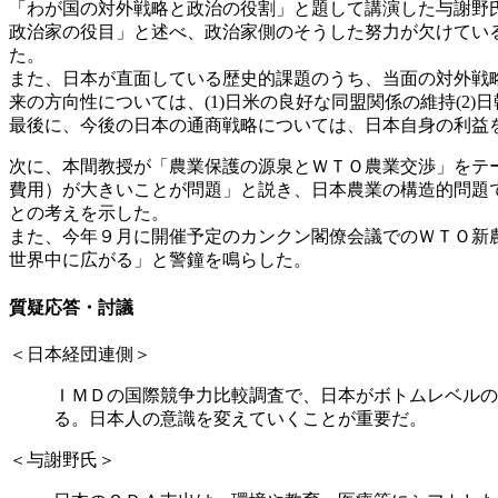
「わが国の対外戦略と政治の役割」と題して講演した与謝野
政治家の役目」と述べ、政治家側のそうした努力が欠けてい
た。
また、日本が直面している歴史的課題のうち、当面の対外戦略
来の方向性については、(1)日米の良好な同盟関係の維持(2
最後に、今後の日本の通商戦略については、日本自身の利益
次に、本間教授が「農業保護の源泉とＷＴＯ農業交渉」をテ
費用）が大きいことが問題」と説き、日本農業の構造的問題
との考えを示した。
また、今年９月に開催予定のカンクン閣僚会議でのＷＴＯ新
世界中に広がる」と警鐘を鳴らした。
質疑応答・討議
＜日本経団連側＞
ＩＭＤの国際競争力比較調査で、日本がボトムレベルの
る。日本人の意識を変えていくことが重要だ。
＜与謝野氏＞