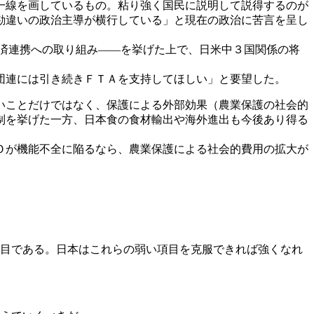
一線を画しているもの。粘り強く国民に説明して説得するのが
勘違いの政治主導が横行している」と現在の政治に苦言を呈し
経済連携への取り組み――を挙げた上で、日米中３国関係の将
団連には引き続きＦＴＡを支持してほしい」と要望した。
いことだけではなく、保護による外部効果（農業保護の社会的
制を挙げた一方、日本食の食材輸出や海外進出も今後あり得る
Ｏが機能不全に陥るなら、農業保護による社会的費用の拡大が
目である。日本はこれらの弱い項目を克服できれば強くなれ