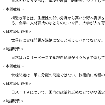
日本のＯＤＡ支出は、環境や教育、医療等にシフトした
＜本間教授＞
構造改革とは、生産性の低い分野から高い分野へ資源を
る。企業に人材育成のゆとりのない今日、大学が人を育
＜日本経団連側＞
世界的に食糧問題が深刻になると考えるべきでないか。
＜与謝野氏＞
日本はカロリーベースで食糧自給率が４０％まで落ちて
＜本間教授＞
食糧問題は、単に分配の問題ではない。技術的に各種の
＜日本経団連側＞
日米ＦＴＡについて、国内の政治的反発などでやや否定
＜与謝野氏＞