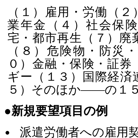
（１）雇用・労働（２
業年金（４）社会保険
宅・都市再生（７）廃
（８）危険物・防災・
０）金融・保険・証券
ギー（１３）国際経済
５）そのほか――の１
●新規要望項目の例
派遣労働者への雇用