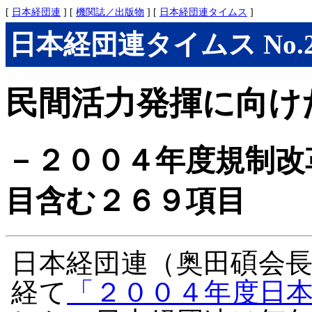
[
日本経団連
] [
機関誌／出版物
] [
日本経団連タイムス
]
日本経団連タイムス No.274
民間活力発揮に向け
－２００４年度規制改
目含む２６９項目
日本経団連（奥田碩会
経て
「２００４年度日