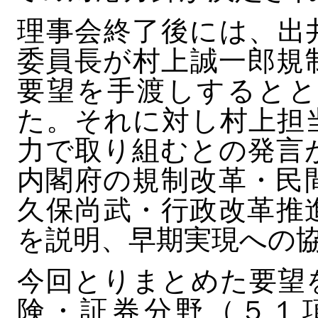
理事会終了後には、出
委員長が村上誠一郎規
要望を手渡しするとと
た。それに対し村上担
力で取り組むとの発言
内閣府の規制改革・民
久保尚武・行政改革推
を説明、早期実現への
今回とりまとめた要望
険・証券分野（５１