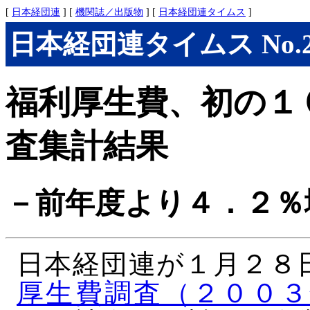
[
日本経団連
] [
機関誌／出版物
] [
日本経団連タイムス
]
日本経団連タイムス No.275
福利厚生費、初の１
査集計結果
－前年度より４．２％
日本経団連が１月２８
厚生費調査（２００３