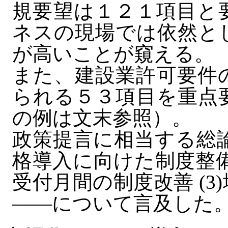
規要望は１２１項目と
ネスの現場では依然と
が高いことが窺える。
また、建設業許可要件
られる５３項目を重点
の例は文末参照）。
政策提言に相当する総論
格導入に向けた制度整備
受付月間の制度改善 (
――について言及した