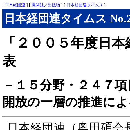
[
日本経団連
] [
機関誌／出版物
] [
日本経団連タイムス
]
日本経団連タイムス No.277
「２００５年度日本
表
－１５分野・２４７項
開放の一層の推進によ
日本経団連（奥田碩会