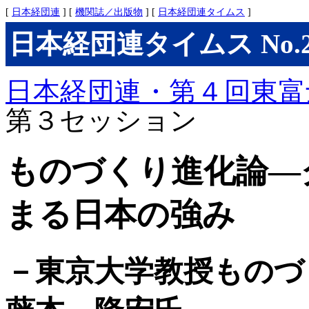
[
日本経団連
] [
機関誌／出版物
] [
日本経団連タイムス
]
日本経団連タイムス No.277
日本経団連・第４回東富
第３セッション
ものづくり進化論―
まる日本の強み
－東京大学教授もの