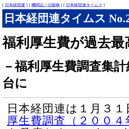
[
日本経団連
] [
機関誌／出版物
] [
日本経団連タイムス
]
日本経団連タイムス No.279
福利厚生費が過去最
－福利厚生費調査集計
台に
日本経団連は１月３１
厚生費調査（２００４