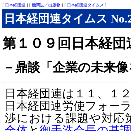
[
日本経団連
] [
機関誌／出版物
] [
日本経団連タイムス
]
日本経団連タイムス No.284
第１０９回日本経団
－鼎談「企業の未来像
日本経団連は１１、１
日本経団連労使フォー
渉における課題や対応
全体
と
御手洗会長の基