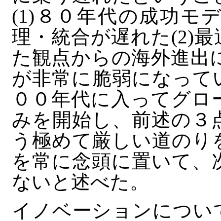
(1)８０年代の成功
理・統合が遅れた(2)
た観点からの海外進出に
が非常に脆弱になって
００年代に入ってグロ
みを開始し、前述の３
う極めて厳しい道のり
を常に念頭に置いて、
ないと述べた。
イノベーションについ