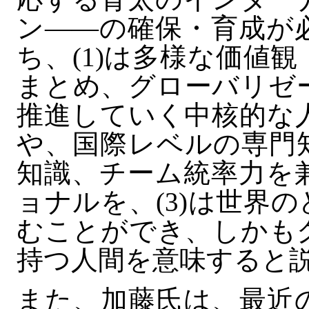
ン――の確保・育成が
ち、(1)は多様な価値
まとめ、グローバリゼ
推進していく中核的な人
や、国際レベルの専門
知識、チーム統率力を
ョナルを、(3)は世界
むことができ、しかも
持つ人間を意味すると
また、加藤氏は、最近