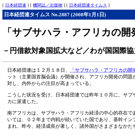
[
日本経団連
] [
機関誌／出版物
] [
日本経団連タイムス
]
日本経団連タイムス No.2887 (2008年1月1日)
「サブサハラ・アフリカの開
－円借款対象国拡大など／わが国国際協
日本経団連は１２月１８日、
「サブサハラ・アフリカの開
ット（主要国首脳会議）が開催され、アフリカ開発の問題
対し、内外からの注目が高まっている。
こうした状況を受け、日本経団連では昨年１０月に、サブ
カに派遣した。
南アフリカは、サブサハラ・アフリカ経済の中心的存在で
いては、０２年まで内戦が続いていた国であり、基幹イン
まれ、昨今、経済成長が著しく、諸外国がさまざまなかた