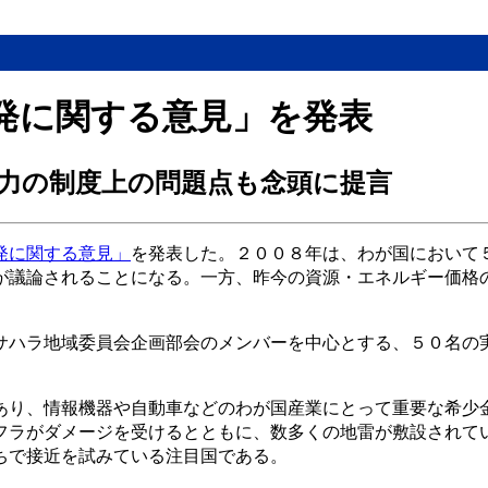
発に関する意見」を発表
力の制度上の問題点も念頭に提言
発に関する意見」
を発表した。２００８年は、わが国において
が議論されることになる。一方、昨今の資源・エネルギー価格
サハラ地域委員会企画部会のメンバーを中心とする、５０名の
あり、情報機器や自動車などのわが国産業にとって重要な希少
フラがダメージを受けるとともに、数多くの地雷が敷設されて
ちで接近を試みている注目国である。