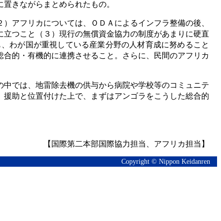
に置きながらまとめられたもの。
２）アフリカについては、ＯＤＡによるインフラ整備の後、
に立つこと（３）現行の無償資金協力の制度があまりに硬直
も、わが国が重視している産業分野の人材育成に努めること
総合的・有機的に連携させること。さらに、民間のアフリカ
の中では、地雷除去機の供与から病院や学校等のコミュニテ
」援助と位置付けた上で、まずはアンゴラをこうした総合的
【国際第二本部国際協力担当、アフリカ担当】
Copyright © Nippon Keidanren