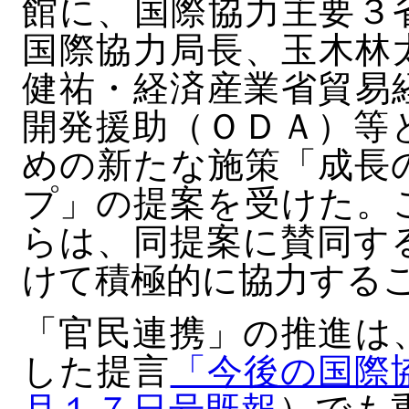
館に、国際協力主要３
国際協力局長、玉木林
健祐・経済産業省貿易
開発援助（ＯＤＡ）等
めの新たな施策「成長
プ」の提案を受けた。
らは、同提案に賛同す
けて積極的に協力する
「官民連携」の推進は
した提言
「今後の国際