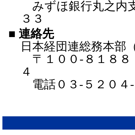
みずほ銀行丸之内支店
３３
■ 連絡先
日本経団連総務本部
〒１００‐８１８８ 
４
電話０３‐５２０４