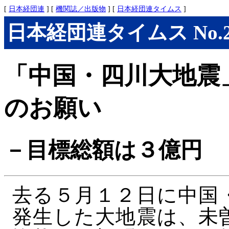
[
日本経団連
] [
機関誌／出版物
] [
日本経団連タイムス
]
日本経団連タイムス No.290
「中国・四川大地震
のお願い
－目標総額は３億円
去る５月１２日に中国
発生した大地震は、未