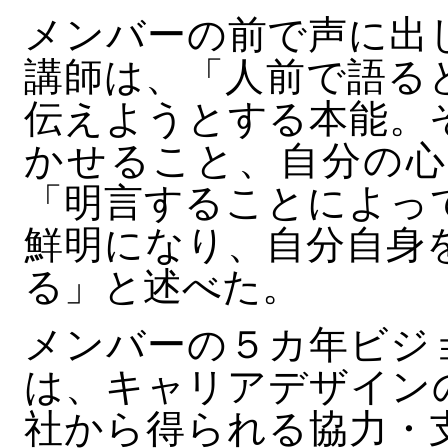
メンバーの前で声に出
講師は、「人前で語る
伝えようとする本能。
かせること、自分の心
「明言することによっ
鮮明になり、自分自身
る」と述べた。
メンバーの５カ年ビジ
は、キャリアデザイン
社から得られる協力・