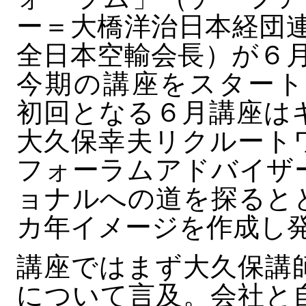
ー＝大橋洋治日本経団
全日本空輸会長）が６
今期の講座をスタート
初回となる６月講座は
大久保幸夫リクルート
フォーラムアドバイザ
ョナルへの道を探ると
カ年イメージを作成し
講座ではまず大久保講
について言及。会社と