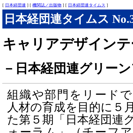
[
日本経団連
] [
機関誌／出版物
] [
日本経団連タイムス
]
日本経団連タイムス No.300
キャリアデザインテ
－日本経団連グリーン
組織や部門をリードで
人材の育成を目的に５
た第５期「日本経団連
ォーラム」（チーフア