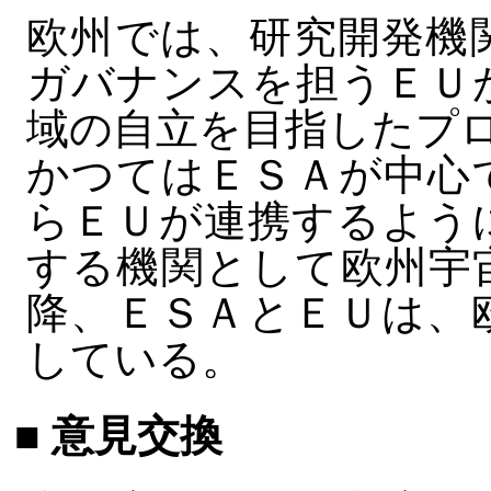
欧州では、研究開発機
ガバナンスを担うＥＵ
域の自立を目指したプ
かつてはＥＳＡが中心
らＥＵが連携するよう
する機関として欧州宇
降、ＥＳＡとＥＵは、
している。
■ 意見交換