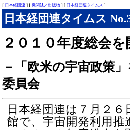
[
日本経団連
] [
機関誌／出版物
] [
日本経団連タイムス
]
日本経団連タイムス No.300
２０１０年度総会を
－「欧米の宇宙政策」
委員会
日本経団連は７月２６
館で、宇宙開発利用推