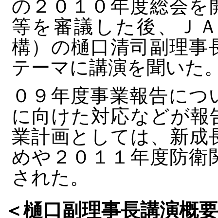
の２０１０年度総会を
等を審議した後、ＪＡ
構）の樋口清司副理事
テーマに講演を聞いた
０９年度事業報告につ
に向けた対応などが報
業計画としては、新成
めや２０１１年度防衛
された。
＜樋口副理事長講演概要