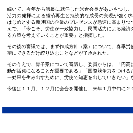
続いて、今年から議長に就任した米倉会長があいさつし、
活力の発揮による経済再生と持続的な成長の実現が強く求
はじめとする新興国の企業のプレゼンスが急速に高まりつ
えで、「今こそ、労使が一致協力し、民間活力による経済
る方策を考えていくことが重要」と指摘した。
その後の審議では、まず作成方針（案）について、春季労
望にできるだけ絞り込むことなどが了承された。
そのうえで、骨子案について審議し、委員からは、「円高
動が活発になることが重要である」「国際競争力をつける
ー効果を生み出すために、労使で知恵を出していきたい」
今後は１１月、１２月に会合を開催し、来年１月中旬に２