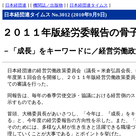
[
日本経団連
] [
機関誌／出版物
] [
日本経団連タイムス
]
日本経団連タイムス No.3012 (2010年9月9日)
２０１１年版経労委報告の骨
－「成長」をキーワードに／経営労働政
日本経団連の経営労働政策委員会（議長＝米倉弘昌会長、
年度第１回会合を開催し、２０１１年版経営労働政策委員
ての審議を行った。
同報告は、毎年の春季労使交渉・協議における経営側のス
示すものである。
冒頭、大橋委員長があいさつし、「今年は、『成長』をキ
る」と、今年度の経労委報告の方向性を示した。また、「
そのためには、多様な人材が生き生きと活躍できる職場づ
理していくことが大事である」とポイントを挙げた。