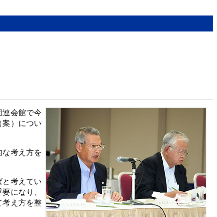
団連会館で今
（案）につい
的な考え方を
ばと考えてい
重要になり、
て考え方を整