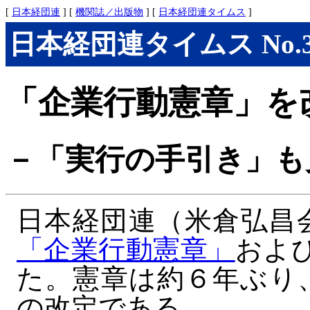
[
日本経団連
] [
機関誌／出版物
] [
日本経団連タイムス
]
日本経団連タイムス No.301
「企業行動憲章」を
－「実行の手引き」も
日本経団連（米倉弘昌
「企業行動憲章」
およ
た。憲章は約６年ぶり
の改定である。