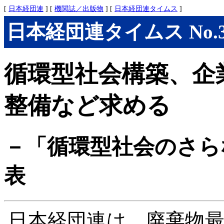
[
日本経団連
] [
機関誌／出版物
] [
日本経団連タイムス
]
日本経団連タイムス No.301
循環型社会構築、企
整備など求める
－「循環型社会のさら
表
日本経団連は、廃棄物