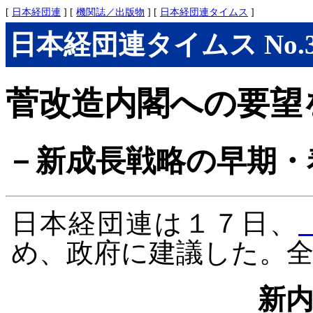
[
日本経団連
] [
機関誌／出版物
] [
日本経団連タイムス
]
日本経団連タイムス No.301
菅改造内閣への要望
－新成長戦略の早期・
日本経団連は１７日、
め、政府に建議した。
新