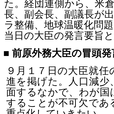
た。経団連側から、米
長、副会長、副議長が
ラ整備、地球温暖化問
当日の大臣の発言要旨
■ 前原外務大臣の冒頭発
９月１７日の大臣就任
進を掲げた。人口減少
面するなかで、わが国
することが不可欠であ
重点化していきたい。