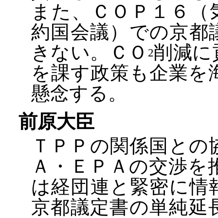
また、ＣＯＰ１６（
約国会議）での京都
きない。ＣＯ
削減に
2
を課す政策も企業を
懸念する。
前原大臣
ＴＰＰの関係国との
Ａ・ＥＰＡの交渉を
は経団連と緊密に情
京都議定書の単純延