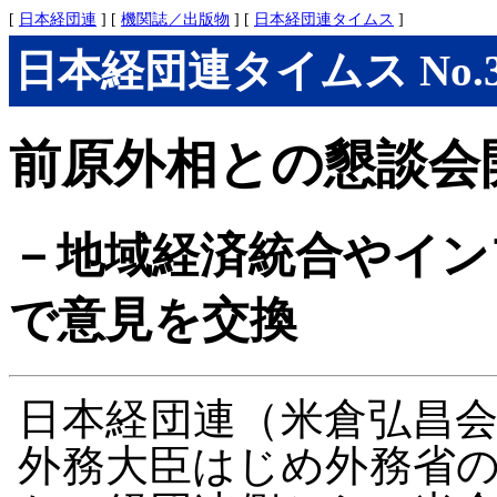
[
日本経団連
] [
機関誌／出版物
] [
日本経団連タイムス
]
日本経団連タイムス No.302
前原外相との懇談会
－地域経済統合やイン
で意見を交換
日本経団連（米倉弘昌
外務大臣はじめ外務省