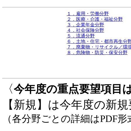
１．雇用・労働分野
２．医療・介護・福祉分野
３．企業年金分野
４．社会保険分野
５．流通分野
６．土地・住宅・都市再生分
７．廃棄物・リサイクル／環
８．危険物・防災・保安分野
〈
今年度の重点要望項目
【新規】は今年度の新規
（各分野ごとの詳細はPDF