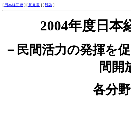
[
日本経団連
] [
意見書
] [
総論
]
2004年度日
－民間活力の発揮を促
間開
各分野