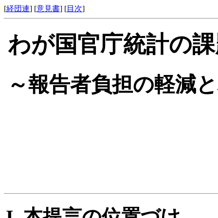
[
経団連
] [
意見書
] [
目次
]
わが国官庁統計の課
～報告者負担の軽減と
本提言の位置づけ