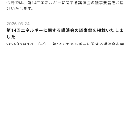
今号では、第14回エネルギーに関する講演会の議事要旨をお届
けいたします。
2026.03.24
第14回エネルギーに関する講演会の議事録を掲載いたしま
した
2026年2月17日（火）、第14回エネルギーに関する講演会を開
催いたしました。
今回は「気候変動と各国及び我が国の脱炭素・CN動向」をテー
マに、株式会社日本政策投資銀行常務執行役員の原田文代様よ
りご講演いただきました。次第および講演要旨は
こちら
に掲載
しております。
2026.02.12
「青森県内へのデータセンターの誘致の推進に関する連携
協定」
を締結いたしました。
当社は、青森県、東北電力(株)、NTT 東日本(株)および(株)日
本政策投資銀行とデータセンターの誘致を一層推進し、青森県
における魅力的な仕事づくりによる若者の定着・還流の促進に
つなげることを目的に、連携協定を締結いたしました。