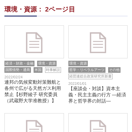
環境・資源： 2ページ目
経済・財政・金融
環境・資源
環境・資源
国際情勢・通商
米国
時事解説
哲学・リベラルアーツ
その他
経団連総合政策研究所新書
2022/02/24
連邦の気候変動対策難航と
2022/01/01
各州で広がる天然ガス利用
【座談会・対談】資本主
禁止【杉野綾子 研究委員
義・民主主義の行方 ―経済
（武蔵野大学准教授）】
界と哲学界の対話―