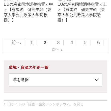
2020/11/12
2020/11/05
EUの炭素国境調整措置＜中
EUの炭素国境調整措置＜上
＞【有馬純 研究主幹（東
＞【有馬純 研究主幹（東
京大学公共政策大学院教
京大学公共政策大学院教
授）】
授）】
前へ
1
2
3
4
5
6
次へ
環境・資源の年別一覧
旧サイトの「提言・論文／シンポジウム」を見る