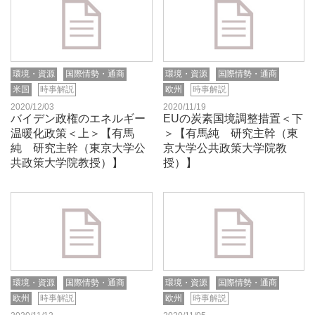
環境・資源
国際情勢・通商
環境・資源
国際情勢・通商
米国
時事解説
欧州
時事解説
2020/12/03
2020/11/19
バイデン政権のエネルギー
EUの炭素国境調整措置＜下
温暖化政策＜上＞【有馬
＞【有馬純 研究主幹（東
純 研究主幹（東京大学公
京大学公共政策大学院教
共政策大学院教授）】
授）】
環境・資源
国際情勢・通商
環境・資源
国際情勢・通商
欧州
時事解説
欧州
時事解説