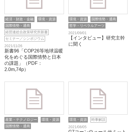
経済・財政・金融
環境・資源
環境・資源
国際情勢・通商
国際情勢・通商
哲学・リベラルアーツ
経団連総合政策研究所新書
2021/09/01
【インタビュー】研究主幹
セミナー／シンポジウム
に聞く
2021/11/26
新書96「COP26等地球温暖
化をめぐる国際情勢と日本
の課題」（PDF：
2.0m,74p）
産業・テクノロジー
環境・資源
環境・資源
時事解説
国際情勢・通商
2021/08/05
G7コーンウォールサミット