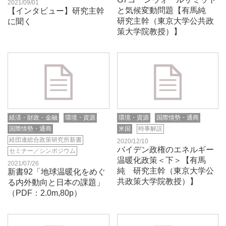
2021/09/01
と気候変動問題【有馬純
【インタビュー】研究主幹
研究主幹（東京大学公共政
に聞く
策大学院教授）】
経済・財政・金融
環境・資源
環境・資源
国際情勢・通商
国際情勢・通商
米国
時事解説
経団連総合政策研究所新書
2020/12/10
バイデン政権のエネルギー
セミナー／シンポジウム
温暖化政策＜下＞【有馬
2021/07/26
純 研究主幹（東京大学公
新書92「地球温暖化をめぐ
共政策大学院教授）】
る内外動向と日本の課題」
（PDF：2.0m,80p）