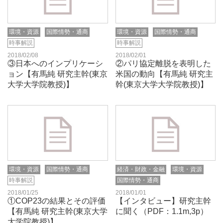
環境・資源
国際情勢・通商
環境・資源
国際情勢・通商
時事解説
時事解説
2018/02/08
2018/02/01
③日本へのインプリケーシ
②パリ協定離脱を表明した
ョン【有馬純 研究主幹(東京
米国の動向【有馬純 研究主
大学大学院教授)】
幹(東京大学大学院教授)】
環境・資源
国際情勢・通商
経済・財政・金融
環境・資源
時事解説
国際情勢・通商
2018/01/25
2018/01/01
①COP23の結果とその評価
【インタビュー】研究主幹
【有馬純 研究主幹(東京大学
に聞く（PDF：1.1m,3p）
大学院教授)】