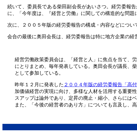
続いて、委員長である柴田副会長があいさつ。経労委報告
に、「今年度は、『経営と労働』に関しての構造的な問題
次に、２００５年版の経労委報告の構成・内容などについ
会合の最後に奥田会長は、経労委報告は特に地方企業の経
経営労働政策委員会は、「経営と人」に焦点を当て、労
にとりまとめ、毎年発表している。奥田会長が議長、柴
として参加している。
昨年１２月に発表した
２００４年版の経労委報告「高付
加価値経営の実現に向け、多様な人材を活用する重要性
スアップは論外であり、定昇の廃止・縮小、さらにはベ
また、「今後の経営者のあり方」についても言及し、高