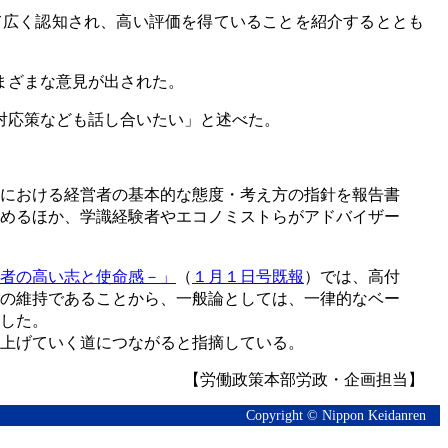
て広く認知され、高い評価を得ていることを紹介するととも
まざまな意見が出された。
対応策なども話し合いたい」と述べた。
における経営者の基本的な態度・考え方の指針を報告書
めるほか、学識経験者やエコノミストらがアドバイザー
者の高い志と使命感－」
（
１月１日号既報
）では、高付
の維持であることから、一般論としては、一律的なベー
した。
上げていく道につながると指摘している。
【労働政策本部労政・企画担当】
Copyright © Nippon Keidanren