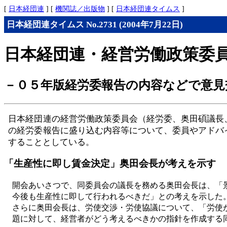
[
日本経団連
] [
機関誌／出版物
] [
日本経団連タイムス
]
日本経団連タイムス No.2731 (2004年7月22日)
日本経団連・経営労働政策委
－０５年版経労委報告の内容などで意見
日本経団連の経営労働政策委員会（経労委、奥田碩議長
の経労委報告に盛り込む内容等について、委員やアドバ
することとしている。
「生産性に即し賃金決定」奥田会長が考えを示す
開会あいさつで、同委員会の議長を務める奥田会長は、「
今後も生産性に即して行われるべきだ」との考えを示した
さらに奥田会長は、労使交渉・労使協議について、「労使
題に対して、経営者がどう考えるべきかの指針を作成する