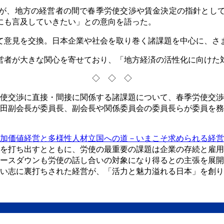
が、地方の経営者の間で春季労使交渉や賃金決定の指針とし
にも言及していきたい」との意向を語った。
て意見を交換。日本企業や社会を取り巻く諸課題を中心に、さ
営者が大きな関心を寄せており、「地方経済の活性化に向けた
◇ ◇ ◇
使交渉に直接・間接に関係する諸課題について、春季労使交渉
田副会長が委員長、副会長や関係委員会の委員長らが委員を務
加価値経営と多様性人材立国への道－いまこそ求められる経営
を打ち出すとともに、労使の最重要の課題は企業の存続と雇用
ースダウンも労使の話し合いの対象になり得るとの主張を展開
い志に裏打ちされた経営が、「活力と魅力溢れる日本」を創り