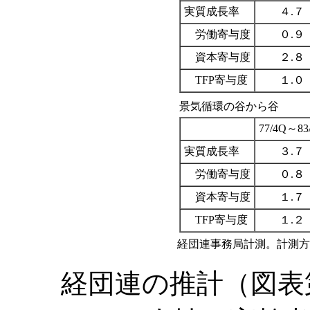
実質成長率
４.７
労働寄与度
０.９
資本寄与度
２.８
TFP寄与度
１.０
景気循環の谷から谷
77/4Q～83
実質成長率
３.７
労働寄与度
０.８
資本寄与度
１.７
TFP寄与度
１.２
経団連事務局計測。計測方
経団連の推計（図表