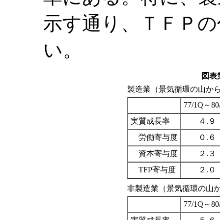
示す通り、ＴＦＰの
い。
図表
製造業（景気循環の山か
77/1Q～80
実質成長率
４.９
労働寄与度
０.６
資本寄与度
２.３
TFP寄与度
２.０
非製造業（景気循環の山
77/1Q～80