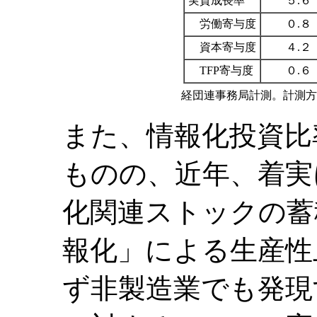
実質成長率
５.６
労働寄与度
０.８
資本寄与度
４.２
TFP寄与度
０.６
経団連事務局計測。計測方
また、情報化投資比
ものの、近年、着実
化関連ストックの蓄
報化」による生産性
ず非製造業でも発現