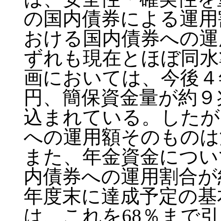
の国内債券による運用
おける国内債券への運用
ずれも現在とほぼ同水
画においては、今後４
円、簡保資金量が約９
込まれている。したが
への運用額そのものは
また、年金資金について
内債券への運用割合が約
年度末に達成予定の基
は、これを68％まで