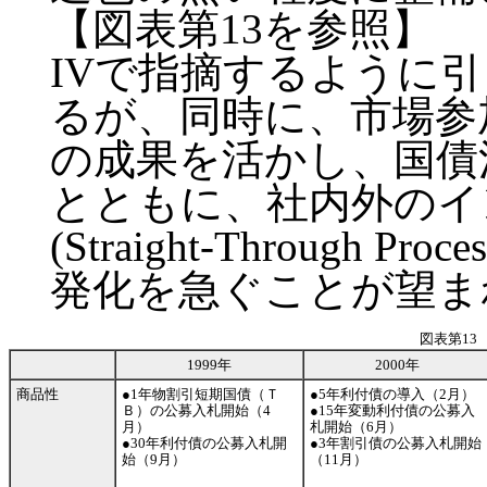
【図表第13を参照】
IVで指摘するように
るが、同時に、市場参
の成果を活かし、国債
とともに、社内外のイ
(Straight-Through
発化を急ぐことが望ま
図表第13
1999年
2000年
商品性
●1年物割引短期国債（Ｔ
●5年利付債の導入（2月）
Ｂ）の公募入札開始（4
●15年変動利付債の公募入
月）
札開始（6月）
●30年利付債の公募入札開
●3年割引債の公募入札開始
始（9月）
（11月）