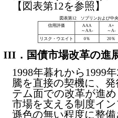
【図表第12を参照】
図表第12 ソブリンおよび中
信用評価
AAA
A+
～AA-
～A-
リスク・ウエイト
0％
20％
III．国債市場改革の進
1998年暮れから199
騰を直接の契機に、発
テム面での改革が進め
市場を支える制度イン
遜色の無い程度に整備