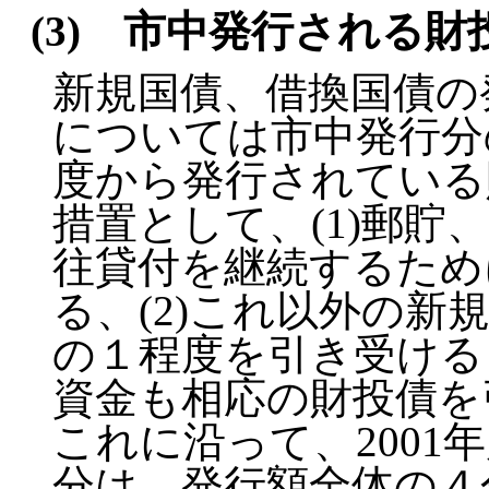
(3) 市中発行される
新規国債、借換国債の
については市中発行分の
度から発行されている
措置として、(1)郵貯
往貸付を継続するため
る、(2)これ以外の
の１程度を引き受ける
資金も相応の財投債を
これに沿って、2001
分は、発行額全体の４