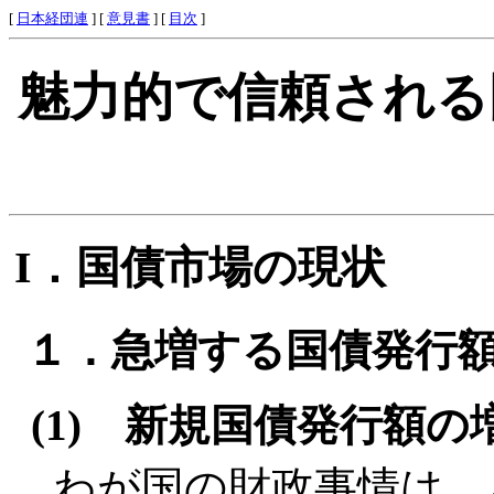
[
日本経団連
] [
意見書
] [
目次
]
魅力的で信頼される
I．国債市場の現状
１．急増する国債発行
(1) 新規国債発行額の
わが国の財政事情は、