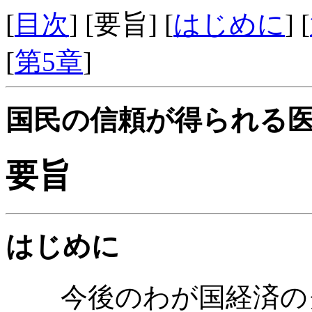
[
目次
] [要旨] [
はじめに
] [
[
第5章
]
国民の信頼が得られる
要旨
はじめに
今後のわが国経済の