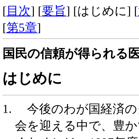
[
目次
] [
要旨
] [はじめに] [
[
第5章
]
国民の信頼が得られる
はじめに
今後のわが国経済の
会を迎える中で、豊か