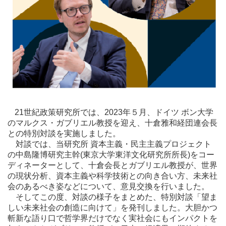
21
世紀政策研究所では、2023年５月、ドイツ ボン大学
のマルクス・ガブリエル教授を迎え、十倉雅和経団連会長
との特別対談を実施しました。
対談では、当研究所 資本主義・民主主義プロジェクト
の中島隆博研究主幹
(
東京大学東洋文化研究所所長
)
をコー
ディネーターとして、十倉会長とガブリエル教授が、世界
の現状分析、資本主義や科学技術との向き合い方、未来社
会のあるべき姿などについて、意見交換を行いました。
そしてこの度、対談の様子をまとめた、特別対談「望ま
しい未来社会の創造に向けて」を発刊しました。大胆かつ
斬新な語り口で哲学界だけでなく実社会にもインパクトを