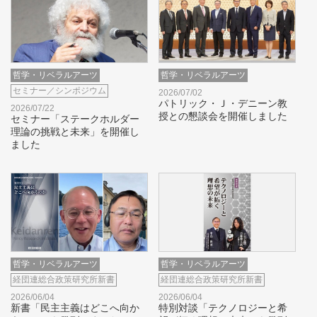
哲学・リベラルアーツ
哲学・リベラルアーツ
セミナー／シンポジウム
2026/07/02
パトリック・Ｊ・デニーン教
2026/07/22
授との懇談会を開催しました
セミナー「ステークホルダー
理論の挑戦と未来」を開催し
ました
哲学・リベラルアーツ
哲学・リベラルアーツ
経団連総合政策研究所新書
経団連総合政策研究所新書
2026/06/04
2026/06/04
新書「民主主義はどこへ向か
特別対談「テクノロジーと希