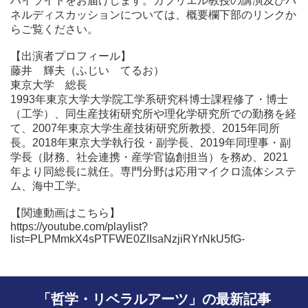
ハイライトをお届けします。ガブリエル教授の講演及びパ
ネルディスカッションについては、概要欄下部のリンクか
らご覧ください。
【出演者プロフィール】
藤井 輝夫（ふじい てるお）
東京大学 総長
1993年東京大学大学院工学系研究科博士課程修了・博士
（工学）、同生産技術研究所や理化学研究所での勤務を経
て、2007年東京大学生産技術研究所教授、2015年同所
長。2018年東京大学執行役・副学長、2019年同理事・副
学長（財務、社会連携・産学官協創担当）を務め、2021
年より同総長に就任。専門分野は応用マイクロ流体システ
ム、海中工学。
【関連動画はこちら】
https://youtube.com/playlist?
list=PLPMmkX4sPTFWE0ZIIsaNzjiRYrNkU5fG-
「哲学・リベラルアーツ」の最新記事