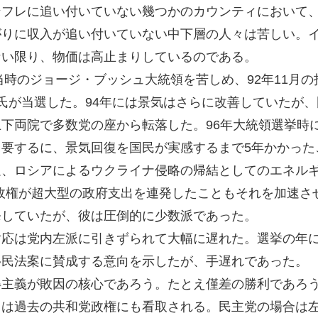
フレに追い付いていない幾つかのカウンティにおいて、
がりに収入が追い付いていない中下層の人々は苦しい。
ない限り、物価は高止まりしているのである。
当時のジョージ・ブッシュ大統領を苦しめ、92年11月
氏が当選した。94年には景気はさらに改善していたが
下両院で多数党の座から転落した。96年大統領選挙時
要するに、景気回復を国民が実感するまで5年かかった
、ロシアによるウクライナ侵略の帰結としてのエネルギ
デン政権が超大型の政府支出を連発したこともそれを加速
発していたが、彼は圧倒的に少数派であった。
応は党内左派に引きずられて大幅に遅れた。選挙の年に
移民法案に賛成する意向を示したが、手遅れであった。
主義が敗因の核心であろう。たとえ僅差の勝利であろう
向は過去の共和党政権にも看取される。民主党の場合は