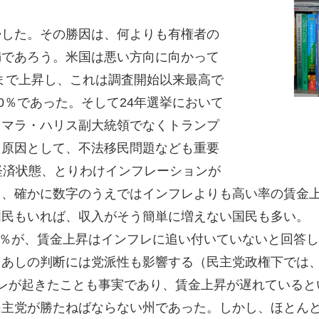
した。その勝因は、何よりも有権者の
満であろう。米国は悪い方向に向かって
にまで上昇し、これは調査開始以来最高で
0％であった。そして24年選挙において
カマラ・ハリス副大統領でなくトランプ
た原因として、不法移民問題なども重要
経済状態、とりわけインフレーションが
り、確かに数字のうえではインフレよりも高い率の賃金
国民もいれば、収入がそう簡単に増えない国民も多い。
0％が、賃金上昇はインフレに追い付いていないと回答
しあしの判断には党派性も影響する（民主党政権下では
レが起きたことも事実であり、賃金上昇が遅れていると
主党が勝たねばならない州であった。しかし、ほとんど