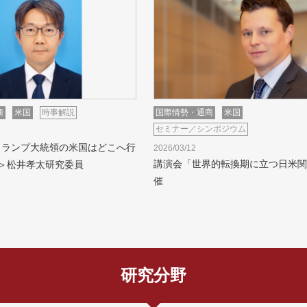
商
米国
時事解説
国際情勢・通商
米国
セミナー／シンポジウム
トランプ大統領の米国はどこへ行
2026/03/12
講演会「世界的転換期に立つ日米関
＞松井孝太研究委員
催
研究分野