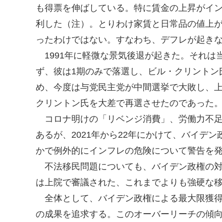
も得票を伸ばしている。特に賃金の上昇がイン
利した（注）。とりわけ家賃と日常品の値上
ったわけではない。すなわち、デフレが起き
1991年に軽微な景気後退が起きた。それは
ず、彼は1期のみで落選し、ビル・クリントン
め、今度は与党民主党が中間選挙で大敗し、上
クリントン氏を大差で再選させたのであった。
コロナ明けの「リベンジ消費」、労働力不足
あるが、2021年から22年にかけて、バイ
かで例外的にインフレの危険について警告を
不法移民問題についても、バイデン政権の対
は上院で審議された、これまでよりも強硬な
全体として、バイデン政権による最大限獲得
の成果を追求する。このオーバーリーチの傾