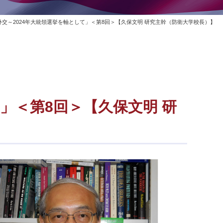
交～2024年大統領選挙を軸として」＜第8回＞【久保文明 研究主幹（防衛大学校長）】
」＜第8回＞【久保文明 研