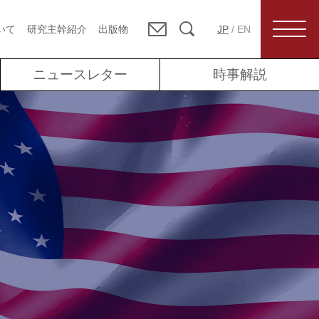
いて
研究主幹紹介
出版物
JP
/
EN
ニュースレター
時事解説