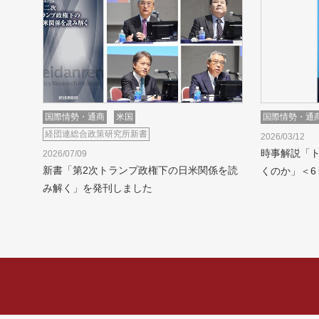
国際情勢・通商
米国
国際情勢・通
経団連総合政策研究所新書
2026/03/12
時事解説「
2026/07/09
新書「第2次トランプ政権下の日米関係を読
くのか」＜6
み解く」を発刊しました