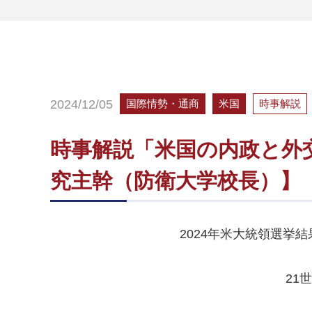
2024/12/05
国際情勢・通商
米国
時事解説
時事解説「米国の内政と外交
究主幹（防衛大学校長）】
2024年米大統領選挙
21