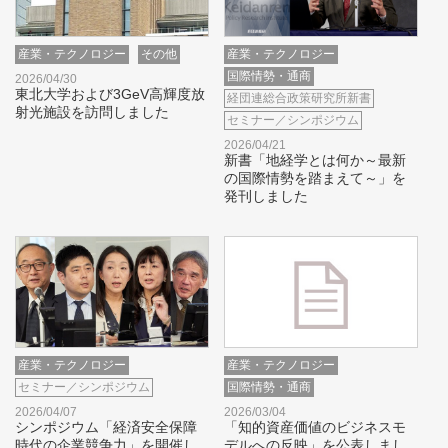
産業・テクノロジー
その他
産業・テクノロジー
国際情勢・通商
2026/04/30
東北大学および3GeV高輝度放
経団連総合政策研究所新書
射光施設を訪問しました
セミナー／シンポジウム
2026/04/21
新書「地経学とは何か～最新
の国際情勢を踏まえて～」を
発刊しました
産業・テクノロジー
産業・テクノロジー
セミナー／シンポジウム
国際情勢・通商
2026/04/07
2026/03/04
シンポジウム「経済安全保障
「知的資産価値のビジネスモ
時代の企業競争力」を開催し
デルへの反映」を公表しまし