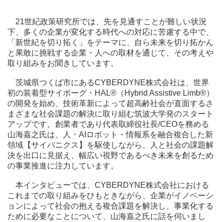
21世紀政策研究所では、先を見通すことが難しい状況
下、多くの企業が変化する時代への対応に苦慮する中で、
「新世紀を切り拓く」をテーマに、自ら未来を切り拓かん
と果敢に挑戦する企業・人への取材を通じて、その考えや
取り組みをお聞きしています。
茨城県つくば市にあるCYBERDYNE株式会社は、世界
初の装着型サイボーグ・HAL®（Hybrid Assistive Limb®）
の開発を始め、技術革新によって超高齢社会が直面するさ
まざまな社会課題の解決に取り組む筑波大学発のスタート
アップです。創業者であり代表取締役社長/CEOを務める
山海嘉之氏は、人・AIロボット・情報系を融合複合した新
領域【サイバニクス】を駆使しながら、人と社会の課題解
決を出口に見据え、幅広い視野であるべき未来を創るため
の事業推進に注力しています。
本インタビューでは、CYBERDYNE株式会社における
これまでの取り組みをひもときながら、企業がイノベーシ
ョンによって社会の抱える複合課題を解決し、事業化する
ために必要なことについて、山海嘉之氏に話を伺いまし