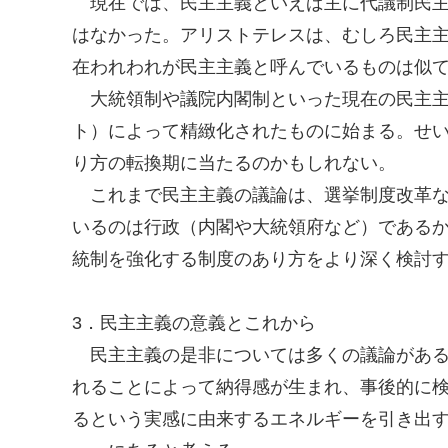
現在では、民主主義といえば主に代議制民主
はなかった。アリストテレスは、むしろ民主
在われわれが民主主義と呼んでいるものは似
大統領制や議院内閣制といった現在の民主主義
ト）によって精緻化されたものに始まる。せい
り方の転換期に当たるのかもしれない。
これまで民主主義の議論は、選挙制度改革な
いるのは行政（内閣や大統領府など）である
統制を強化する制度のあり方をより深く検討
3．民主主義の意義とこれから
民主主義の是非については多くの議論がある
れることによって納得感が生まれ、事後的に
るという実感に由来するエネルギーを引き出