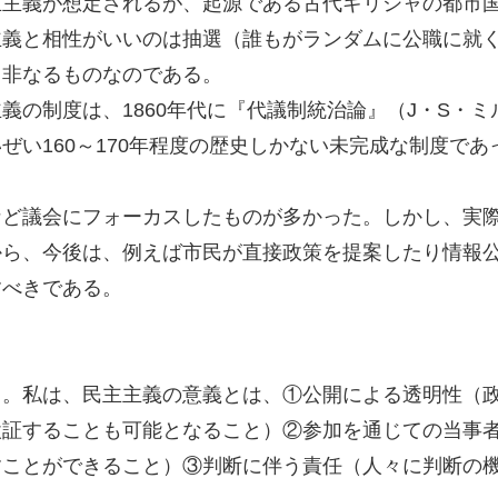
主義が想定されるが、起源である古代ギリシャの都市国
主義と相性がいいのは抽選（誰もがランダムに公職に就
て非なるものなのである。
の制度は、1860年代に『代議制統治論』（J・S・
ぜい160～170年程度の歴史しかない未完成な制度で
ど議会にフォーカスしたものが多かった。しかし、実際
から、今後は、例えば市民が直接政策を提案したり情報
すべきである。
。私は、民主主義の意義とは、①公開による透明性（政
検証することも可能となること）②参加を通じての当事
すことができること）③判断に伴う責任（人々に判断の