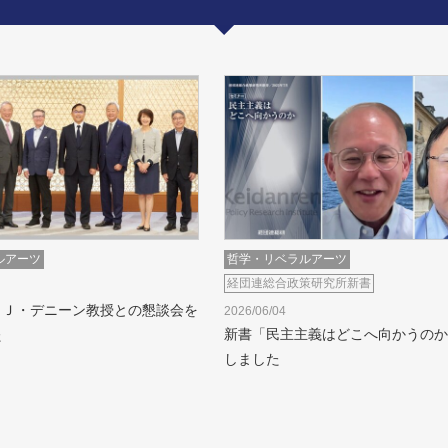
ルアーツ
哲学・リベラルアーツ
経団連総合政策研究所新書
・Ｊ・デニーン教授との懇談会を
2026/06/04
新書「民主主義はどこへ向かうのか
た
しました