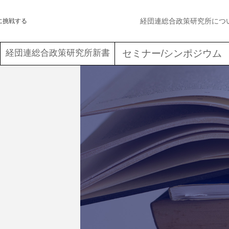
経団連総合政策研究所につ
に挑戦する
経団連総合政策研究所新書
セミナー/シンポジウム