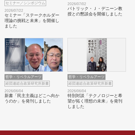
セミナー／シンポジウム
2026/07/02
パトリック・Ｊ・デニーン教
2026/07/22
授との懇談会を開催しました
セミナー「ステークホルダー
理論の挑戦と未来」を開催し
ました
哲学・リベラルアーツ
哲学・リベラルアーツ
経団連総合政策研究所新書
経団連総合政策研究所新書
2026/06/04
2026/06/04
新書「民主主義はどこへ向か
特別対談「テクノロジーと希
うのか」を発刊しました
望が拓く理想の未来」を発刊
しました