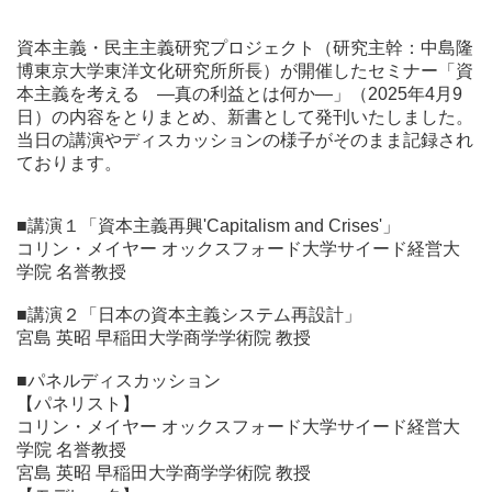
資本主義・民主主義研究プロジェクト（研究主幹：中島隆
博東京大学東洋文化研究所所長）が開催したセミナー「資
本主義を考える ―真の利益とは何か―」（2025年4月9
日）の内容をとりまとめ、新書として発刊いたしました。
当日の講演やディスカッションの様子がそのまま記録され
ております。
■講演１「資本主義再興'Capitalism and Crises'」
コリン・メイヤー オックスフォード大学サイード経営大
学院 名誉教授
■講演２「日本の資本主義システム再設計」
宮島 英昭 早稲田大学商学学術院 教授
■パネルディスカッション
【パネリスト】
コリン・メイヤー オックスフォード大学サイード経営大
学院 名誉教授
宮島 英昭 早稲田大学商学学術院 教授