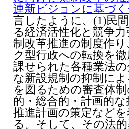
連新ビジョンに基づく
言したように、(1)民
る経済活性化と競争力
制改革推進の制度作り、
ク型行政への転換を徹
課せられた各種業法の分
な新設規制の抑制によ
を図るための審査体制の
的・総合的・計画的な
推進計画の策定などを
る。そして、その法的