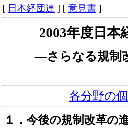
[
日本経団連
] [
意見書
]
2003年度日
―さらなる規制
各分野の
１．今後の規制改革の