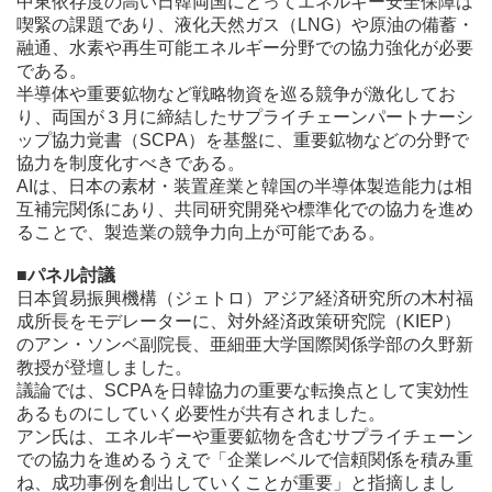
中東依存度の高い日韓両国にとってエネルギー安全保障は
喫緊の課題であり、液化天然ガス（LNG）や原油の備蓄・
融通、水素や再生可能エネルギー分野での協力強化が必要
である。
半導体や重要鉱物など戦略物資を巡る競争が激化してお
り、両国が３月に締結したサプライチェーンパートナーシ
ップ協力覚書（SCPA）を基盤に、重要鉱物などの分野で
協力を制度化すべきである。
AIは、日本の素材・装置産業と韓国の半導体製造能力は相
互補完関係にあり、共同研究開発や標準化での協力を進め
ることで、製造業の競争力向上が可能である。
■パネル討議
日本貿易振興機構（ジェトロ）アジア経済研究所の木村福
成所長をモデレーターに、対外経済政策研究院（KIEP）
のアン・ソンベ副院長、亜細亜大学国際関係学部の久野新
教授が登壇しました。
議論では、SCPAを日韓協力の重要な転換点として実効性
あるものにしていく必要性が共有されました。
アン氏は、エネルギーや重要鉱物を含むサプライチェーン
での協力を進めるうえで「企業レベルで信頼関係を積み重
ね、成功事例を創出していくことが重要」と指摘しまし