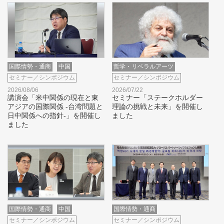
国際情勢・通商
中国
哲学・リベラルアーツ
セミナー／シンポジウム
セミナー／シンポジウム
2026/08/06
2026/07/22
講演会「米中関係の現在と東
セミナー「ステークホルダー
アジアの国際関係 -台湾問題と
理論の挑戦と未来」を開催し
日中関係への指針-」を開催し
ました
ました
国際情勢・通商
中国
国際情勢・通商
セミナー／シンポジウム
セミナー／シンポジウム