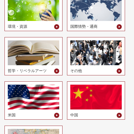
環境・資源
国際情勢・通商
哲学・リベラルアーツ
その他
米国
中国