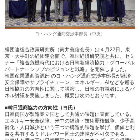
ヨ・ハング通商交渉本部長（中央）
経団連総合政策研究所（筒井義信会長）は４月22日、東
京・大手町の経団連会館で、韓国経済研究院と共に、セミ
ナー「複合危機時代における日韓新経済協力：グローバル
パートナーシップのビジョンと戦略」を開催しました。
韓国産業通商資源部 のヨ・ハング通商交渉本部長が経済
安全保障やサプライチェーン、エネルギー、AIなどを巡る
日韓協力の方向性に関して講演し、日韓の有識者によるパ
ネル討議を実施しました。概要は次のとおりです。
■韓日通商協力の方向性（ヨ氏）
日韓両国が製造業立国として共通の課題に直面している。
エネルギー安全保障、米中の経済・技術覇権競争、少子高
齢化・人口減少という三つの構造的課題を挙げ、価値と利
益を共有するミドルパワー同士の連携が不可欠である。