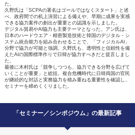
た。
久野氏は「SCPAの署名はゴールではなくスタート」と述
べ、政府間での机上演習による備えや、早期に成果を実感
できる協力案件の創出が重要との認識を示しました。
デジタル貿易やAI協力も主要テーマとなった。アン氏は、
日本のハードウエア・精密製造技術と韓国のデジタル・シ
ステム統合能力を組み合わせることで、「フィジカルAI」
分野で協力が可能と強調。久野氏も、透明性と信頼性を備
えたAIの国際標準作りで日韓が協力すべきだと提言しまし
た。
最後に木村氏は「競争しつつも、協力できる分野を広げて
いくことが重要」と総括。複合危機時代に日韓両国の官民
が継続的な対話と実務協力を積み重ねる重要性を確認し、
セミナーを締めくくりました。
「セミナー／シンポジウム」の最新記事