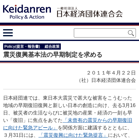
Policy(提言・報告書)
総合政策
震災復興基本法の早期制定を求める
２０１１年４月２２日
（社）日本経済団体連合会
日本経団連では、東日本大震災で甚大な被害をこうむった
地域の早期復旧復興と新しい日本の創造に向け、去る3月16
日、被災者の生活ならびに被災地の産業・経済の一刻も早
い「復旧」に焦点をあてた
「未曾有の震災からの早期復旧
に向けた緊急アピール」
を関係方面に建議するとともに、
３月31日には、
「震災復興に向けた緊急提言」
において、