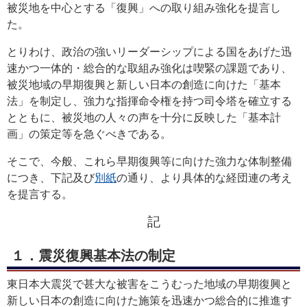
被災地を中心とする「復興」への取り組み強化を提言し
た。
とりわけ、政治の強いリーダーシップによる国をあげた迅
速かつ一体的・総合的な取組み強化は喫緊の課題であり、
被災地域の早期復興と新しい日本の創造に向けた「基本
法」を制定し、強力な指揮命令権を持つ司令塔を確立する
とともに、被災地の人々の声を十分に反映した「基本計
画」の策定等を急ぐべきである。
そこで、今般、これら早期復興等に向けた強力な体制整備
につき、下記及び
別紙
の通り、より具体的な経団連の考え
を提言する。
記
１．震災復興基本法の制定
東日本大震災で甚大な被害をこうむった地域の早期復興と
新しい日本の創造に向けた施策を迅速かつ総合的に推進す