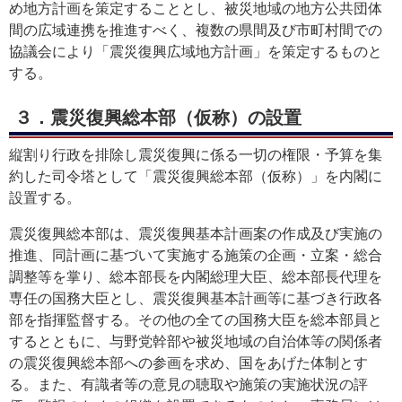
め地方計画を策定することとし、被災地域の地方公共団体
間の広域連携を推進すべく、複数の県間及び市町村間での
協議会により「震災復興広域地方計画」を策定するものと
する。
３．震災復興総本部（仮称）の設置
縦割り行政を排除し震災復興に係る一切の権限・予算を集
約した司令塔として「震災復興総本部（仮称）」を内閣に
設置する。
震災復興総本部は、震災復興基本計画案の作成及び実施の
推進、同計画に基づいて実施する施策の企画・立案・総合
調整等を掌り、総本部長を内閣総理大臣、総本部長代理を
専任の国務大臣とし、震災復興基本計画等に基づき行政各
部を指揮監督する。その他の全ての国務大臣を総本部員と
するとともに、与野党幹部や被災地域の自治体等の関係者
の震災復興総本部への参画を求め、国をあげた体制とす
る。また、有識者等の意見の聴取や施策の実施状況の評