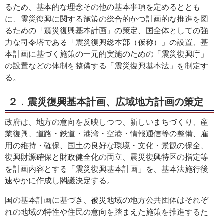
るため、基本的な理念その他の基本事項を定めるととも
に、震災復興に関する施策の総合的かつ計画的な推進を図
るための「震災復興基本計画」の策定、国全体としての強
力な司令塔である「震災復興総本部（仮称）」の設置、基
本計画に基づく施策の一元的実施のための「震災復興庁」
の設置などの体制を整備する「震災復興基本法」を制定す
る。
２．震災復興基本計画、広域地方計画の策定
政府は、地方の意向を反映しつつ、新しいまちづくり、産
業復興、道路・鉄道・港湾・空港・情報通信等の整備、雇
用の維持・確保、国土の良好な環境・文化・景観の保全、
復興財源確保と財政健全化の両立、震災復興特区の指定等
を計画内容とする「震災復興基本計画」を、基本法施行後
速やかに作成し閣議決定する。
国の基本計画に基づき、被災地域の地方公共団体はそれぞ
れの地域の特性や住民の意向を踏まえた施策を推進するた