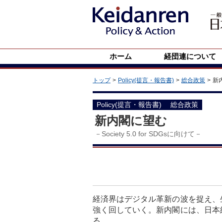
ホーム
経団連について
トップ
Policy(提言・報告書)
総合政策
新
Policy(提言・報告書)
総合政策
新内閣に望む
－Society 5.0 for SDGsに向けて－
経済界はデジタル革新の波を捉え、
強く回していく。新内閣には、日本
る。