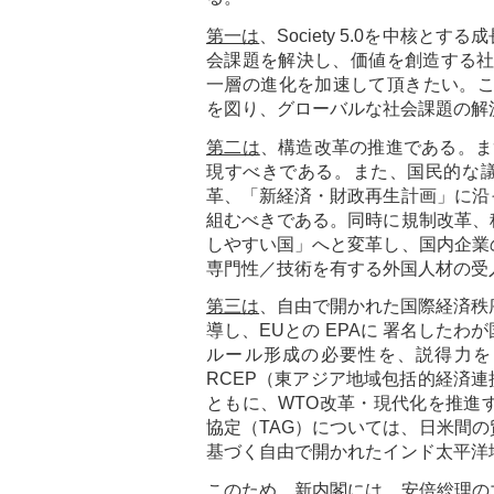
第一は
、Society 5.0を中核
会課題を解決し、価値を創造する社
一層の進化を加速して頂きたい。こ
を図り、グローバルな社会課題の解
第二は
、構造改革の推進である。まず
現すべきである。また、国民的な議
革、「新経済・財政再生計画」に沿
組むべきである。同時に規制改革、
しやすい国」へと変革し、国内企業
専門性／技術を有する外国人材の受
第三は
、自由で開かれた国際経済秩
導し、EUとの EPAに 署名した
ルール形成の必要性を、説得力を
RCEP（東アジア地域包括的経済連
ともに、WTO改革・現代化を推進
協定（TAG）については、日米間
基づく自由で開かれたインド太平洋
このため、新内閣には、安倍総理の