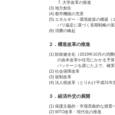
大学改革の推進
(3)
地方創生
(4)
都市機能の充実
(5)
エネルギー・環境政策の構築（
パリ協定に基づく長期戦略の策
(6)
消費の喚起
２．構造改革の推進
(1)
財政健全化（2019年10月の消
の抜本改革や住宅にかかる予算
パッケージを講じた上で、確実
(2)
社会保障改革
(3)
規制改革
(4)
法人税改革（とりわけ平成31年
３．経済外交の展開
(1)
保護主義的・市場歪曲的な措置
(2)
WTO改革・現代化の推進