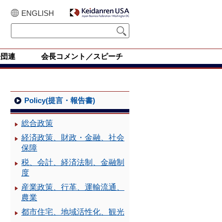
ENGLISH
経団連
会長コメント／スピーチ
Policy(提言・報告書)
総合政策
経済政策、財政・金融、社会
保障
税、会計、経済法制、金融制
度
産業政策、行革、運輸流通、
農業
都市住宅、地域活性化、観光