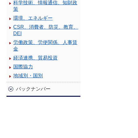
科学技術、情報通信、知財政
策
環境、エネルギー
CSR、消費者、防災、教育、
DEI
労働政策、労使関係、人事賃
金
経済連携、貿易投資
国際協力
地域別・国別
バックナンバー