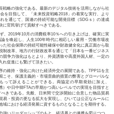
とする成長戦略の強化である。最新のデジタル技術を活用しながら社
会を目指して、「未来投資戦略2018」の着実な実行、より
れを通じて、国連の持続可能な開発目標（SDGｓ）の達成
決に官民挙げて貢献すべきである。
、2019年10月の消費税率10％への引き上げは、確実に実
論を喚起し、人生100年時代に相応しい雇用・労働市場改
った社会保障の持続可能性確保や財政健全化に真正面から取
税制改革、地方の行財政改革を通じて「日本を一番ビジネス
の競争力強化はもとより、外資誘致や高度外国人材、一定の
入れ促進にも繋げて頂きたい。
序の維持・強化に向けた経済外交の展開である。TPP11を主
わが国こそ、保護主義的・市場歪曲的措置の弊害とグローバルな
もって訴えることができる。両協定の早期発効に加え、
携）や日中韓FTAの早期かつ高いレベルでの実現を目指すと
すべきである。先般、日米間で交渉開始に合意した物品貿易
の貿易・投資の更なる拡大を実現し、ひいては公正なルールに
地域における経済発展に資するものとなることを期待する。
力強いリーダーシップのもと、経済界との連携を図りつつ、