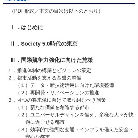
（PDF形式／本文の目次は以下のとおり）
Ⅰ．はじめに
Ⅱ．Society 5.0時代の東京
Ⅲ．国際競争力強化に向けた施策
１．
推進体制の構築とビジョンの策定
２．
都市活動を支える基盤の整備
（１）
データ・新技術活用に向けた環境整備
（２）
再開発・リノベーションの推進
３．
４つの将来像に向けて取り組むべき施策
（１）
新たな価値を創造する都市
（２）
ユニバーサルデザインを備え、多様な人々が快
適に過ごせる都市
（３）
効率的で強靭な交通・インフラを備えた安全・
安心な都市