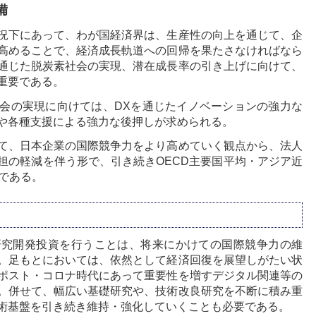
備
況下にあって、わが国経済界は、生産性の向上を通じて、企
高めることで、経済成長軌道への回帰を果たさなければなら
通じた脱炭素社会の実現、潜在成長率の引き上げに向けて、
重要である。
会の実現に向けては、DXを通じたイノベーションの強力な
や各種支援による強力な後押しが求められる。
て、日本企業の国際競争力をより高めていく観点から、法人
担の軽減を伴う形で、引き続きOECD主要国平均・アジア近
である。
研究開発投資を行うことは、将来にかけての国際競争力の維
。足もとにおいては、依然として経済回復を展望しがたい状
ポスト・コロナ時代にあって重要性を増すデジタル関連等の
。併せて、幅広い基礎研究や、技術改良研究を不断に積み重
術基盤を引き続き維持・強化していくことも必要である。