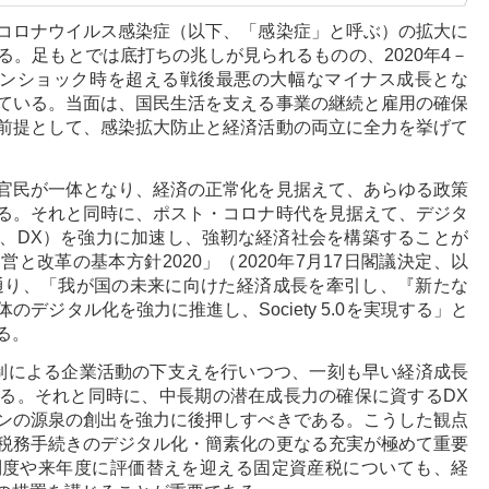
コロナウイルス感染症（以下、「感染症」と呼ぶ）の拡大に
。足もとでは底打ちの兆しが見られるものの、2020年4－
マンショック時を超える戦後最悪の大幅なマイナス成長とな
ている。当面は、国民生活を支える事業の継続と雇用の確保
前提として、感染拡大防止と経済活動の両立に全力を挙げて
官民が一体となり、経済の正常化を見据えて、あらゆる政策
る。それと同時に、ポスト・コロナ時代を見据えて、デジタ
、DX）を強力に加速し、強靭な経済社会を構築することが
と改革の基本方針2020」（2020年7月17日閣議決定、以
る通り、「我が国の未来に向けた経済成長を牽引し、『新たな
デジタル化を強力に推進し、Society 5.0を実現する」と
る。
制による企業活動の下支えを行いつつ、一刻も早い経済成長
る。それと同時に、中長期の潜在成長力の確保に資するDX
ンの源泉の創出を強力に後押しすべきである。こうした観点
税務手続きのデジタル化・簡素化の更なる充実が極めて重要
制度や来年度に評価替えを迎える固定資産税についても、経