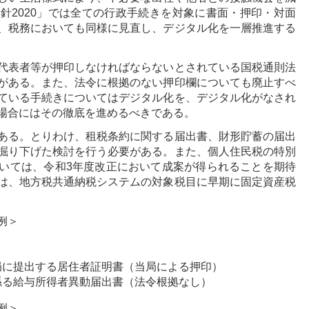
針2020」では全ての行政手続きを対象に書面・押印・対面
、税務においても同様に見直し、デジタル化を一層推進する
代表者等が押印しなければならないとされている国税通則法
がある。また、法令に根拠のない押印欄についても廃止すべ
ている手続きについてはデジタル化を、デジタル化がなされ
場合にはその徹底を進めるべきである。
ある。とりわけ、租税条約に関する届出書、財形貯蓄の届出
掘り下げた検討を行う必要がある。また、個人住民税の特別
いては、令和3年度改正において成案が得られることを期待
は、地方税共通納税システムの対象税目に早期に固定資産税
例＞
局に提出する居住者証明書（当局による押印）
係る給与所得者異動届出書（法令根拠なし）
例＞