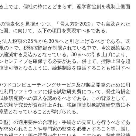
る上では、個社の枠にとどまらず、産学官協創を税制上側面
の簡素化を見据えつつ、「骨太方針2020」でも言及された
た国」に向けて、以下の項目を実現すべきである。
法人税額の25％から30％へと引き上げるべきである。既
上限の下で、税額控除額が制限されている中で、今次感染症の
が縮減する見込みとなっている。30％への引き上げにより、
ンセンティブを確保する必要がある。併せて、控除上限を超
控除可能となるように、繰越制度を復活することも検討すべ
ラウドコンピューティングサービス及び製品開発のために用
社利用ソフトウェアに係る試験研究費について、発生時損金
試験研究費への算入を認めるべきである。この背景として、
る試験研究費が資産計上され、税額控除対象試験研究費に不
障壁となっていることが挙げられる。
OI型）の適用要件の合理化・手続きの見直しを行うべきであ
が求められることや専門家の監査を必要とすること等、厳し
力を得にくい等の課題が生じている。このため、契約書記載