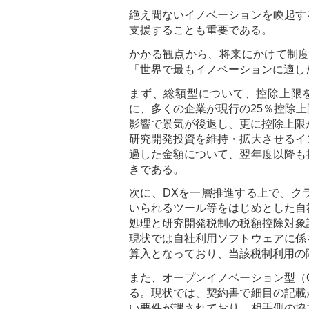
絶え間ないイノベーションを喚起す
支援することも重要である。
かかる観点から、将来にかけて制度
「世界で最もイノベーションに適し
まず、総額型について、控除上限を
に、多くの企業が現行の25％控除
影響で景気が後退し、更に控除上限
研究開発投資を維持・拡大させるイ
過した金額について、翌年度以降も
きである。
次に、DXを一層推進する上で、ク
いられるツール等をはじめとした自
処理と研究開発税制の税額控除対象
現状では自社利用ソフトウェアに係
算入となっており、当該税制利用の
また、オープンイノベーション型（
る。現状では、契約書で細目の記載
い要件が課されており、相手側の協