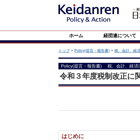
ホーム
経団連について
トップ
Policy(提言・報告書)
税、会計、経
Policy(提言・報告書)
税、会計、経済
令和３年度税制改正に
はじめに