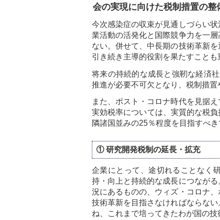
会の実現に向けた税制措置の整
今次感染症の収束が見通しづらい状
業活動の活発化と国際競争力を一層
ない。併せて、中長期の技術革新を
引き続き主導的役割を果たすことも
将来の持続的な成長と強靭な経済社
推進が必要不可欠となり、税制措置
また、ポスト・コロナ時代を見据え
実効税率については、実質的な税負
隣諸国並みの25％程度を目指すべき
① 研究開発税制の延長・拡充
企業にとって、途切れることなく
持・向上と持続的な成長につながる
況にあるものの、ウィズ・コロナ、
技術革新を目指さなければならない
ね、これまで培ってきたわが国の技