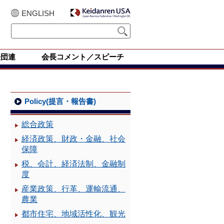
ENGLISH
経団連
会長コメント／スピーチ
Policy(提言・報告書)
総合政策
経済政策、財政・金融、社会
保障
税、会計、経済法制、金融制
度
産業政策、行革、運輸流通、
農業
都市住宅、地域活性化、観光