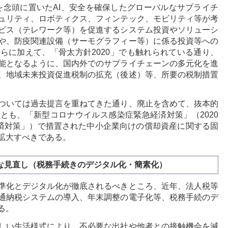
を念頭に置いたAI、安全を確保したグローバルなサプライチ
ュリティ、ロボティクス、フィンテック、モビリティ等が考
ビス（テレワーク等）を促進するシステム投資やソリューシ
や、防疫関連設備（サーモグラフィー等）に係る投資等への
らに加えて、「骨太方針2020」でも触れられている通り、
能となるように、国内外でのサプライチェーンの多元化を進
、地域未来投資促進税制の拡充（後述）等、所要の税制措置
ついては過去提言を重ねてきた通り、廃止を含めて、抜本的
とも、「新型コロナウイルス感染症緊急経済対策」（2020
経済対策」）で措置された中小企業向けの償却資産に関する固
拡大すべきである。
な見直し（税務手続きのデジタル化・簡素化）
準化とデジタル化が徹底されるべきところ、近年、法人税等
通納税システムの導入、年末調整の電子化等、税務手続のデ
る。
しい生活様式により、不必要な出社や他者との接触機会を減