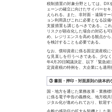
税制措置の対象分野としては、DX
ェーンの確立に向けたサイバーセキ
えられる。また、非対面・遠隔サー
ョン利用及びこれに必要となる設備
支援措置も講じるべきである。これ
リスクが顕在化した場合の対応も可
め、レジリエンスを高める観点から
を検討することも必要である。
なお、償却資産に係る固定資産税に
な見直しを行うべきである。少なく
年4月20日閣議決定、以下「緊急
定資産税の特例を、大企業にも適用
③ 書面・押印・対面原則の抜本的
国・地方を通じた業務改革・業務標
に係る電子申告の義務化、地方税共
ジタル化が進められており、歓迎す
今般の感染症の拡大を契機とした新