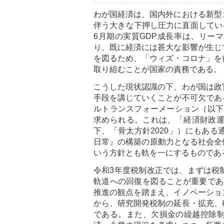
わが国経済は、国内外における新型
伴う大きな下押し圧力に直面している
6月期の実質GDP成長率は、リー
り、既に経済には甚大な影響が生じ
を図るため、「ウィズ・コロナ」を
取り組むことが国家の責務である。
こうした現状認識の下、わが国は政
手段を講じていくことが不可欠であ
ルトランスフォーメーション（以下
求められる。これは、「経済財政運営
下、「骨太方針2020」）にもあ
日常』の構築の原動力となる社会全体の
いう方針とも軌を一にするものであ
令和3年度税制改正では、まずは税
軌道への回復を図ることが重要であ
推進の観点を踏まえ、イノベーショ
から、研究開発税制の延長・拡充、
である。また、欠損金の繰越控除