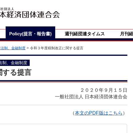
Policy(提言・報告書)
週刊経団連タイムス
月刊
済法制、金融制度
令和３年度税制改正に関する提言
法制、金融制度
関する提言
２０２０年９月１５日
一般社団法人 日本経済団体連合会
（
本文のPDF版はこちら
）