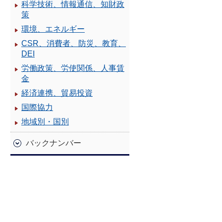
科学技術、情報通信、知財政
策
環境、エネルギー
CSR、消費者、防災、教育、
DEI
労働政策、労使関係、人事賃
金
経済連携、貿易投資
国際協力
地域別・国別
バックナンバー