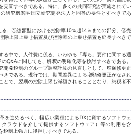
を見直すべきである。特に、多くの共同研究が実施されてい
国の研究機関や国立研究開発法人と同等の要件とすべきであ
る、①総額型における控除率10％超14％までの部分、②売
の控除上限上乗せ措置及び控除率の上乗せ措置も延長すべきで
する中で、人件費に係る、いわゆる「専ら」要件に関する通
PのQ&Aに関しても、解釈の明確化等を検討すべきである。
究開発税制のグループ調整計算の見直しとして、増額修更正
べきである。現行では、期間差異による増額修更正がなされ
ことで、翌期の控除上限も減額されることとなり、納税者不
革を進めるべく、幅広い業種によるDXに資するソフトウェ
 Service：クラウドを介して提供するソフトウェア）等の利用を含
を税制上強力に後押しすべきである。