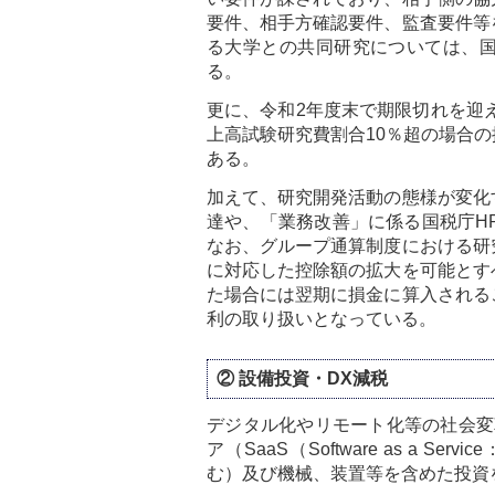
要件、相手方確認要件、監査要件等
る大学との共同研究については、
る。
更に、令和2年度末で期限切れを迎え
上高試験研究費割合10％超の場合
ある。
加えて、研究開発活動の態様が変化
達や、「業務改善」に係る国税庁H
なお、グループ通算制度における研
に対応した控除額の拡大を可能とす
た場合には翌期に損金に算入される
利の取り扱いとなっている。
② 設備投資・DX減税
デジタル化やリモート化等の社会変
ア（SaaS（Software as a
む）及び機械、装置等を含めた投資