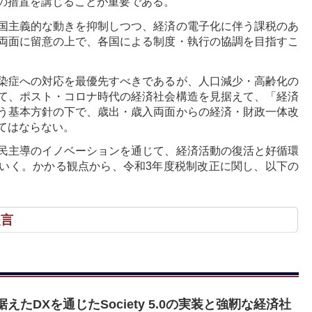
の措置を講じることが重要である。
国主義的な動きを抑制しつつ、経済の電子化に伴う課税のあ
両面に留意の上で、各国による制度・執行の協調を目指すこ
染症への対応を最優先すべきであるが、人口減少・高齢化の
て、ポスト・コロナ時代の経済社会構造を見据えて、「経済
う基本方針の下で、歳出・歳入両面からの経済・財政一体改
てはならない。
民主導のイノベーションを通じて、経済活動の復活と好循環
いく。かかる観点から、令和3年度税制改正に関し、以下の
提言
たDXを通じたSociety 5.0の実装と強靭な経済社