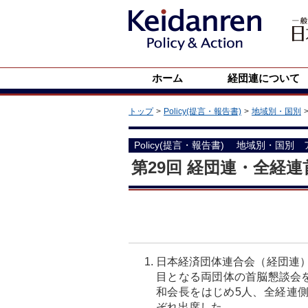
ホーム
経団連について
トップ
Policy(提言・報告書)
地域別・国別
Policy(提言・報告書)
地域別・国別 
第29回 経団連・全経
日本経済団体連合会（経団連）
目となる両団体の首脳懇談会
和会長をはじめ5人、全経連
ぞれ出席した。