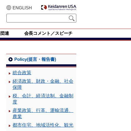
ENGLISH
経団連
会長コメント／スピーチ
Policy(提言・報告書)
総合政策
経済政策、財政・金融、社会
保障
税、会計、経済法制、金融制
度
産業政策、行革、運輸流通、
農業
都市住宅、地域活性化、観光