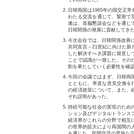
日韓両国は1965年の国交正
わたる交流を通じて、緊密で
連は、首脳懇談会などを通じ
日韓関係の発展に貢献してき
今次会合では、日韓関係改善に
共同宣言－21世紀に向けた
した解決すべき課題に留意し
ことで認識が一致した。その
割を果たしていく必要性を確
今回の会議ではまず、日韓両
とともに、率直な意見交換を行
の経済政策について、また、
ぞれ説明があった。
持続可能な社会の実現のため
ション及びデジタルトランス
経済界がこれらの分野で相互
の世界的拡大により両国間の
を通じた、民間交流の早急な