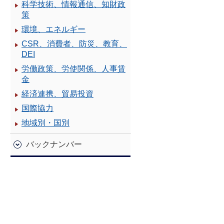
科学技術、情報通信、知財政
策
環境、エネルギー
CSR、消費者、防災、教育、
DEI
労働政策、労使関係、人事賃
金
経済連携、貿易投資
国際協力
地域別・国別
バックナンバー