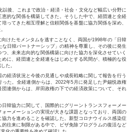
常化以後、これまで政治・経済・社会・文化など幅広い分野に
互恵的な関係を構築してきた。そうした中で、経団連と全経
て培ってきた相互理解と信頼関係を基盤に協力関係を深め、
た。
向けたモメンタムを逃すことなく、両国が1998年の「日韓
新たな日韓パートナーシップ」の精神を尊重し、その後に発生
つつ、未来志向的な関係構築に向けた協力を深化させていく
ために、経団連と全経連をはじめとする民間が、積極的な役
認した。
国の経済状況と今後の見通しや成長戦略に関して報告を行う
った。全経連側からは、2022年5月に発足した尹錫悦政権
経団連側からは、岸田政権の下での経済政策について、それ
の日韓協力に関して、国際的にグリーントランスフォーメー
フォーメーションの実現が大きな課題となっており、両国の
に協力を進めることを確認した。新型コロナウイルス感染症
人的往来に制限がある中で、ビザ免除プログラムの復活など
正常化の重要性を改めて確認した。