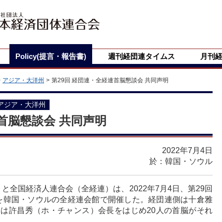
Policy(提言・報告書)
週刊経団連タイムス
月刊
アジア・大洋州
第29回 経団連・全経連首脳懇談会 共同声明
アジア・大洋州
連首脳懇談会 共同声明
2022年7月4日
於：韓国・ソウル
と全国経済人連合会（全経連）は、2022年7月4日、第29回
を韓国・ソウルの全経連会館で開催した。経団連側は十倉雅
側は許昌秀（ホ・チャンス）会長をはじめ20人の首脳がそれ